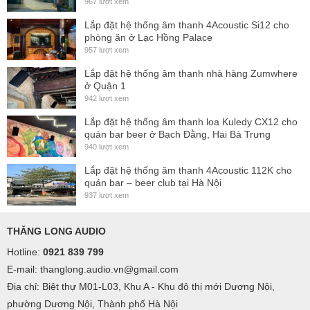
967 lượt xem
Lắp đặt hệ thống âm thanh 4Acoustic Si12 cho
phòng ăn ở Lạc Hồng Palace
957 lượt xem
Lắp đặt hệ thống âm thanh nhà hàng Zumwhere
ở Quận 1
942 lượt xem
Lắp đặt hệ thống âm thanh loa Kuledy CX12 cho
quán bar beer ở Bạch Đằng, Hai Bà Trưng
940 lượt xem
Lắp đặt hệ thống âm thanh 4Acoustic 112K cho
quán bar – beer club tại Hà Nội
937 lượt xem
THĂNG LONG AUDIO
Hotline:
0921 839 799
E-mail: thanglong.audio.vn@gmail.com
Địa chỉ: Biệt thự M01-L03, Khu A - Khu đô thị mới Dương Nội,
phường Dương Nội, Thành phố Hà Nội