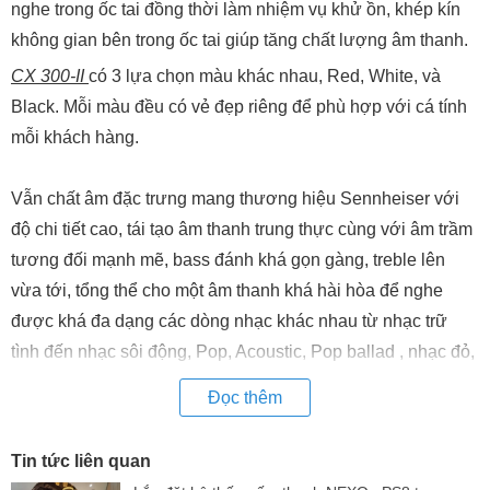
nghe trong ốc tai đồng thời làm nhiệm vụ khử ồn, khép kín
không gian bên trong ốc tai giúp tăng chất lượng âm thanh.
CX 300-II
có 3 lựa chọn màu khác nhau, Red, White, và
Black. Mỗi màu đều có vẻ đẹp riêng để phù hợp với cá tính
mỗi khách hàng.
Vẫn chất âm đặc trưng mang thương hiệu Sennheiser với
độ chi tiết cao, tái tạo âm thanh trung thực cùng với âm trầm
tương đối mạnh mẽ, bass đánh khá gọn gàng, treble lên
vừa tới, tổng thể cho một âm thanh khá hài hòa để nghe
được khá đa dạng các dòng nhạc khác nhau từ nhạc trữ
tình đến nhạc sôi động, Pop, Acoustic, Pop ballad , nhạc đỏ,
nhạc vàng, nhạc trẻ, KPOP, Hip Hop,...
Đọc thêm
Tai nghe chính hãng đi kèm với hộp đựng khá đẹp và gọn
Tin tức liên quan
cùng 4 cặp đệm tai có kích thước XS, S, M , L, để phù hợp