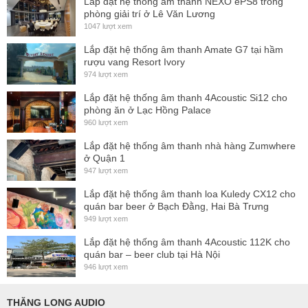
Lắp đặt hệ thống ấm thanh NEXO ePS8 trong
với ống tai khác nhau,...
phòng giải trí ở Lê Văn Lương
1047 lượt xem
Tai nghe CX 300-II
có trở kháng 18 Ohm, SPL 118dB, thông
Lắp đặt hệ thống âm thanh Amate G7 tại hầm
rượu vang Resort Ivory
số phù hợp và thiết kế để nghe được với các thiết bị nghe
974 lượt xem
nhạc di động như Smartphone, Tablet, máy nghe nhạc
Lắp đặt hệ thống âm thanh 4Acoustic Si12 cho
MP3,... dải tần từ 17Hz đến 21 kHz, dây dài 1,2m, trọng
phòng ăn ở Lạc Hồng Palace
960 lượt xem
lượng rất nhẹ có 12 grams, Jack cắm 3,5" rất nhỏ để thuận
tiện sử dụng với thiết bị di động.
Lắp đặt hệ thống âm thanh nhà hàng Zumwhere
ở Quận 1
Thông số kỹ thuật
947 lượt xem
Lắp đặt hệ thống âm thanh loa Kuledy CX12 cho
- Dải tần đáp ứng: 17 - 21 Hz
quán bar beer ở Bạch Đằng, Hai Bà Trưng
- Jack: 3.5mm
949 lượt xem
- Độ nhạy: 118db
Lắp đặt hệ thống âm thanh 4Acoustic 112K cho
quán bar – beer club tại Hà Nội
- Trở kháng: 18Ω
946 lượt xem
- Chiều dài dây cáp:1.2m
THĂNG LONG AUDIO