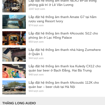
Đầu nối SpeakON
Lắp đặt hệ thống ấm thanh NEXO ePS8 trong
phòng giải trí ở Lê Văn Lương
Phần thân với cơ cấu kẹp dây chắc chắn
1047 lượt xem
Khả năng chịu dòng tức thời tối đa
Lắp đặt hệ thống âm thanh Amate G7 tại hầm
Dùng cho dây có OD :
4-7mm
rượu vang Resort Ivory
974 lượt xem
Lõi dây dùng được :
1mm² (18 AWG)
Lắp đặt hệ thống âm thanh 4Acoustic Si12 cho
phòng ăn ở Lạc Hồng Palace
959 lượt xem
Lắp đặt hệ thống âm thanh nhà hàng Zumwhere
ở Quận 1
944 lượt xem
Lắp đặt hệ thống âm thanh loa Kuledy CX12 cho
quán bar beer ở Bạch Đằng, Hai Bà Trưng
948 lượt xem
Lắp đặt hệ thống âm thanh 4Acoustic 112K cho
quán bar – beer club tại Hà Nội
944 lượt xem
THĂNG LONG AUDIO