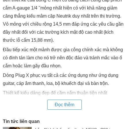
cắm A-gauge 1/4 "mỏng nhất hiện có với khả năng giảm
căng thẳng kiểu mâm cặp Neutrik duy nhất trên thị trường.
Vỏ mỏng với chiều rộng 14,5 mm đáp ứng các yêu cầu gần
đây nhất đối với các trường kích mật độ cao nhất (kích
thước lỗ cắm 15,88 mm).
Đầu tiếp xúc một mảnh được gia công chính xác mà không
có đinh tán làm cho nó trở nên độc đáo và tránh mắc vào ổ
cắm hoặc làm gãy đầu nhọn.
Dòng Plug X phục vụ tất cả các ứng dụng như ứng dụng
guitar, cáp âm thanh, loa, bộ khuếch đại và bàn trộn.
Thiết kế kiểu dáng đẹp để cầm nắm thuận tiện nhất
Các tiếp điểm một mảnh được gia công chính xác - tránh bị
Đọc thêm
móc vào đầu tiếp xúc
Thông số kỹ thuật của NEUTRIK NP3X
Tin tức liên quan