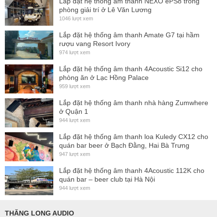
Lắp đặt hệ thống ấm thanh NEXO ePS8 trong
phòng giải trí ở Lê Văn Lương
1046 lượt xem
Lắp đặt hệ thống âm thanh Amate G7 tại hầm
rượu vang Resort Ivory
974 lượt xem
Lắp đặt hệ thống âm thanh 4Acoustic Si12 cho
phòng ăn ở Lạc Hồng Palace
959 lượt xem
Lắp đặt hệ thống âm thanh nhà hàng Zumwhere
ở Quận 1
Tính năng nổi bật
944 lượt xem
Loa toàn dải passive 2 đường tiếng
, tối ưu cho lắp
Lắp đặt hệ thống âm thanh loa Kuledy CX12 cho
quán bar beer ở Bạch Đằng, Hai Bà Trưng
đặt cố định hoặc bán cố định.
947 lượt xem
Waveguide có thể xoay góc phủ 100° x 50° hoặc 50°
Lắp đặt hệ thống âm thanh 4Acoustic 112K cho
x 100°
chỉ bằng thao tác xoay tay, không cần tháo mặt
quán bar – beer club tại Hà Nội
lưới.
944 lượt xem
SPL cực đại đạt 132 dB
, sẵn sàng cho các ứng dụng
THĂNG LONG AUDIO
âm thanh lớn và giàu năng lượng.