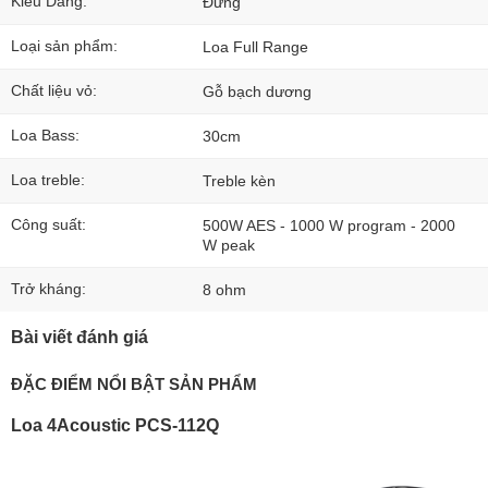
Kiểu Dáng:
Đứng
Loại sản phẩm:
Loa Full Range
Chất liệu vỏ:
Gỗ bạch dương
Loa Bass:
30cm
Loa treble:
Treble kèn
Công suất:
500W AES - 1000 W program - 2000
W peak
Trở kháng:
8 ohm
Bài viết đánh giá
ĐẶC ĐIỂM NỔI BẬT SẢN PHẨM
Loa 4Acoustic PCS-112Q