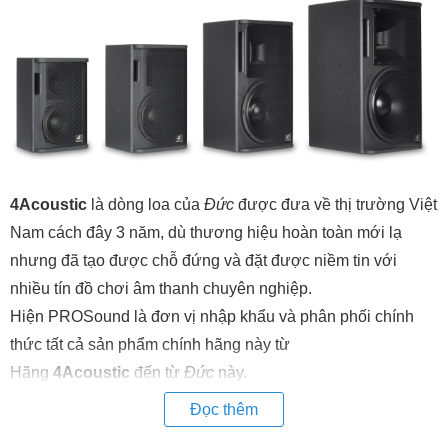
4Acoustic
là dòng loa của
Đức
được đưa về thị trường Việt
Nam cách đây 3 năm, dù thương hiệu hoàn toàn mới lạ
nhưng đã tạo được chỗ đứng và đặt được niềm tin với
nhiều tín đồ chơi âm thanh chuyên nghiệp.
Hiện PROSound là đơn vị nhập khẩu và phân phối chính
thức tất cả sản phẩm chính hãng này từ
Hãng
4Acoustic
đến từ
Đức
này.
Với
PCS-Q seri
, hãng có nhiều thiết kế mới nâng cấp chất
Đọc thêm
lượng sản phẩm cho chất lượng âm thanh cao cấp, phục vụ