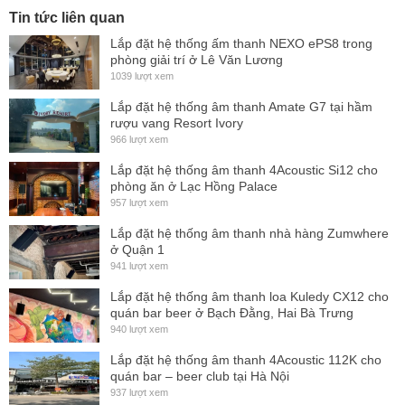
cho nghe nhạc, bar, hệ thống karaoke vũ trường và hội
Tin tức liên quan
trường sân khấu.
Lắp đặt hệ thống ấm thanh NEXO ePS8 trong
phòng giải trí ở Lê Văn Lương
Các loa của PCS-Qseri được nâng cấp với củ loa cao cấp
1039 lượt xem
cho ra chất âm được nâng cao và chi tiết hơn. PCS-Qseri
Lắp đặt hệ thống âm thanh Amate G7 tại hầm
được thực hiện ở cả 2 chiều là chủ động và bị động với
rượu vang Resort Ivory
966 lượt xem
amply Class – D mạnh mẽ. Điều đặc biệt của dòng thương
hiệu này là hãng sử dụng
100%
các thiết bị độc quyền mà
Lắp đặt hệ thống âm thanh 4Acoustic Si12 cho
phòng ăn ở Lạc Hồng Palace
các dòng thương hiệu khác không thể sánh kịp.
957 lượt xem
Lắp đặt hệ thống âm thanh nhà hàng Zumwhere
ở Quận 1
941 lượt xem
Lắp đặt hệ thống âm thanh loa Kuledy CX12 cho
quán bar beer ở Bạch Đằng, Hai Bà Trưng
940 lượt xem
Lắp đặt hệ thống âm thanh 4Acoustic 112K cho
quán bar – beer club tại Hà Nội
937 lượt xem