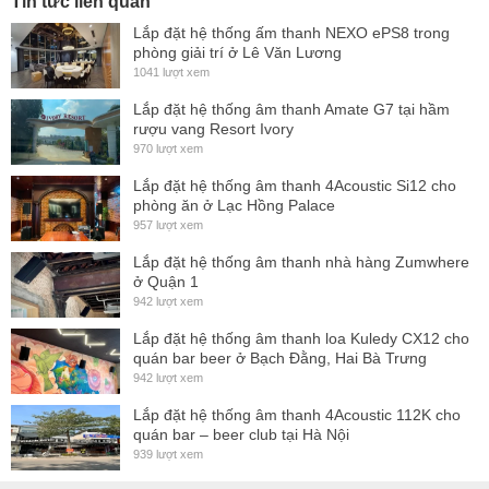
Linh kiện cao cấp của loa karaoke Acoustic HCS-108C
Tin tức liên quan
Lắp đặt hệ thống ấm thanh NEXO ePS8 trong
Loa bass
có được chất âm tốt như vậy chính vào sự đóng
phòng giải trí ở Lê Văn Lương
góp lớn từ những linh kiện cao cấp như gân loa, màng
1041 lượt xem
loa,
cô
n và củ nam châm. Khung bass được làm từ gang
Lắp đặt hệ thống âm thanh Amate G7 tại hầm
nên có độ cứng cáp, giúp định vị các thiết bị cũng như giúp
rượu vang Resort Ivory
970 lượt xem
loa đạt được hiệu suất cao nhất trong khoảng 1 thời gian dài
Lắp đặt hệ thống âm thanh 4Acoustic Si12 cho
sử dụng.
phòng ăn ở Lạc Hồng Palace
Loa treble
sử dụng màng cao cấp, nhẹ giúp tái tạo những
957 lượt xem
dải âm thanh cao một các trung thực và phiêu nhất.
Lắp đặt hệ thống âm thanh nhà hàng Zumwhere
ở Quận 1
Mạch phân tần với những thiết bị như điện trở, cuộn cảm, tụ
942 lượt xem
điện,... được sắp xếp thông minh và được làm từ những linh
Lắp đặt hệ thống âm thanh loa Kuledy CX12 cho
kiện cao cấp. Đây là một trong những yếu tố để
chú
ng ta
quán bar beer ở Bạch Đằng, Hai Bà Trưng
942 lượt xem
biết cách phân biệt được đâu là loa chính hãng, đâu là loa
làm nhái. Bởi được thiết kế theo tiêu chuẩn
Đức
nên những
Lắp đặt hệ thống âm thanh 4Acoustic 112K cho
quán bar – beer club tại Hà Nội
giải tần được phân chia chính xác nên HCS-108C không bị
939 lượt xem
phát ra âm thanh không bị nhiễu, lẫn tạp âm.