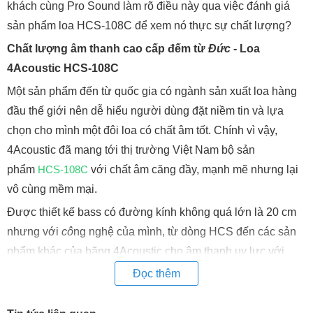
khách cùng Pro Sound làm rõ điều này qua việc đánh giá
sản phẩm loa HCS-108C để xem nó thực sự chất lượng?
Chất lượng âm thanh cao cấp đếm từ
Đức
- Loa
4Acoustic HCS-108C
Một sản phẩm đến từ quốc gia có ngành sản xuất loa hàng
đầu thế giới nên dễ hiểu người dùng đặt niềm tin và lựa
chọn cho mình một đôi loa có chất âm tốt. Chính vì vậy,
4Acoustic đã mang tới thị trường Việt Nam bộ sản
phẩm
HCS-108C
với chất âm căng đầy, mạnh mẽ nhưng lại
vô cùng mềm mại.
Được thiết kế bass có đường kính không quá lớn là 20 cm
nhưng với
cô
ng nghệ của mình, từ dòng HCS đến các sản
phẩm khác của hãng 4Acoustic cho âm thanh uy lực với
những bản nhạc EDM nhưng lại sâu lắng với những bản
Đọc thêm
nhạc trữ tình đi vào lòng người.