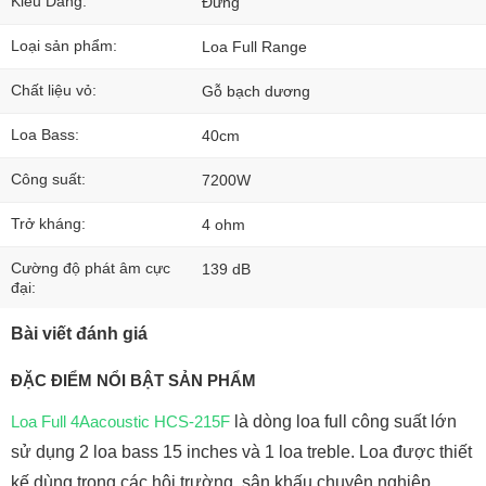
Kiểu Dáng:
Đứng
Loại sản phẩm:
Loa Full Range
Chất liệu vỏ:
Gỗ bạch dương
Loa Bass:
40cm
Công suất:
7200W
Trở kháng:
4 ohm
Cường độ phát âm cực
139 dB
đại:
Bài viết đánh giá
ĐẶC ĐIỂM NỔI BẬT SẢN PHẨM
Loa Full 4Aacoustic HCS-215F
là dòng loa full công suất lớn
sử dụng 2 loa bass 15 inches và 1 loa treble. Loa được thiết
kế dùng trong các hội trường, sân khấu chuyên nghiệp,