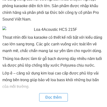
phòng karaoke diện tích lớn. Sản phẩm được nhập khẩu
chính hãng và phân phối tại Đức bởi công ty cổ phần Pro
Sound Việt Nam.
Thoạt nhìn đôi loa karaoke có thiết kế nổi bật với kiểu dáng
cao lớn sang trọng. Các góc cạnh vuông vức toát lên vẻ
mạnh mẽ,
chắc chắn
mang lại sự yên tâm cho người dùng.
Thùng loa được làm từ gỗ bạch dương dày nhiều năm tuổi
và được phủ lớp chống trầy xước Polyurea chịu nước.
Lớp ê – căng sử dụng kim loại cao cấp được phủ lớp vải
mỏng bên trong giúp bảo vệ loa bass khỏi những bụi bẩn
của môi trường.
HCS-215F là dòng loa toàn giải với 3 mức
cô
ng suất
Đọc thêm
1800W/3600W/7200W, sử dụng mức
cô
ng suất phù hợp sẽ