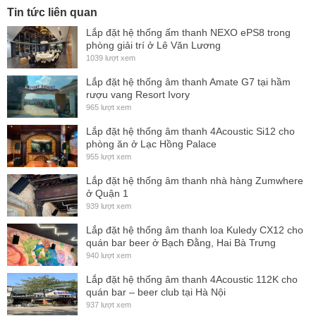
giúp âm thanh tối ưu triệt để trong không gian sử dụng.
Tin tức liên quan
Lắp đặt hệ thống ấm thanh NEXO ePS8 trong
phòng giải trí ở Lê Văn Lương
Dòng
loa karaoke 4Acoustic
này được phát triển để sử dụng
1039 lượt xem
trong các dịch vụ kinh doanh và cho thuê.
Lắp đặt hệ thống âm thanh Amate G7 tại hầm
rượu vang Resort Ivory
Hai bass loa 40cm cung cấp một âm bass mạnh mẽ và có
965 lượt xem
mức tiêu thụ 800W một loa.
Lắp đặt hệ thống âm thanh 4Acoustic Si12 cho
Màng loa, bass loa, củ nam châm được nhà sản xuất sử
phòng ăn ở Lạc Hồng Palace
955 lượt xem
dụng những chất liệu cao cấp nhất để mang đến một chất
Lắp đặt hệ thống âm thanh nhà hàng Zumwhere
lượng âm thanh hoàn mĩ và tuyệt vời.
ở Quận 1
Với kết cấu
chắc chắn
mạnh mẽ đôi loa cũng tạo được sự
939 lượt xem
thuận tiện trong qua quá trình lắp đặt, di chuyển và bố trí
Lắp đặt hệ thống âm thanh loa Kuledy CX12 cho
quán bar beer ở Bạch Đằng, Hai Bà Trưng
trong nhiều không gian khác nhau.
940 lượt xem
Với loa
cô
ng suất lớn cũng đòi hỏi thiếp bị phối ghép phải
Lắp đặt hệ thống âm thanh 4Acoustic 112K cho
mang sức mạnh phù hợp. Quý khách hàng có thể chọn các
quán bar – beer club tại Hà Nội
937 lượt xem
dòng Amplifiers 4Acoustic để tối ưu sức mạnh và
hiệu