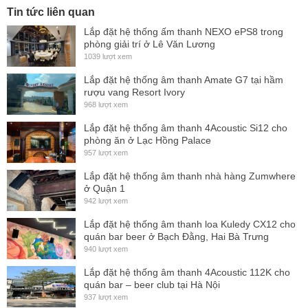
Tin tức liên quan
Lắp đặt hệ thống ấm thanh NEXO ePS8 trong
phòng giải trí ở Lê Văn Lương
1039 lượt xem
Lắp đặt hệ thống âm thanh Amate G7 tại hầm
rượu vang Resort Ivory
968 lượt xem
Lắp đặt hệ thống âm thanh 4Acoustic Si12 cho
phòng ăn ở Lạc Hồng Palace
957 lượt xem
Lắp đặt hệ thống âm thanh nhà hàng Zumwhere
ở Quận 1
942 lượt xem
Ngoài ra PCS-106Q mang cấu trúc treo tường. Loa có điểm
Lắp đặt hệ thống âm thanh loa Kuledy CX12 cho
treo được thiết kế ở phía
sau
để có thể sử dụng với dụng cụ
quán bar beer ở Bạch Đằng, Hai Bà Trưng
940 lượt xem
gắn tường. Đôi loa mang màu đen nên phù hợp với mọi
Lắp đặt hệ thống âm thanh 4Acoustic 112K cho
kiểu bố trí phòng.
quán bar – beer club tại Hà Nội
937 lượt xem