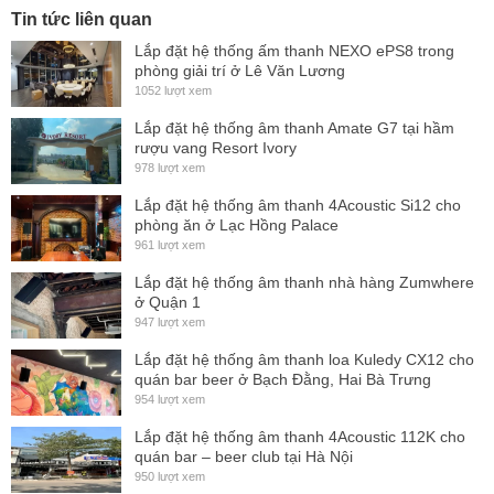
Tin tức liên quan
Loa karaoke có trọng lượng vừa phải 13kg nên việc di
Lắp đặt hệ thống ấm thanh NEXO ePS8 trong
phòng giải trí ở Lê Văn Lương
chuyển không quá khó khăn.
1052 lượt xem
Hơn nữa, đôi loa được thiết kế với cấu trúc treo, có thể treo
Lắp đặt hệ thống âm thanh Amate G7 tại hầm
tường để tiết kiệm không gian phòng hát.
rượu vang Resort Ivory
978 lượt xem
Lắp đặt hệ thống âm thanh 4Acoustic Si12 cho
phòng ăn ở Lạc Hồng Palace
Loa PCS-108M có
cô
ng suất khởi điểm loa 250W,
cô
ng suất
961 lượt xem
chương trình 500W và đạt tối đa 1000W nên âm thanh ra loa
Lắp đặt hệ thống âm thanh nhà hàng Zumwhere
ở Quận 1
luôn chắc tiếng, mạnh mẽ, khuấy động mọi không gian khi
947 lượt xem
chơi những bản nhạc sôi động. Nhưng âm thanh sẽ mềm
Lắp đặt hệ thống âm thanh loa Kuledy CX12 cho
mại, uyển chuyển khi chơi những bản nhạc chữ tình,
quán bar beer ở Bạch Đằng, Hai Bà Trưng
bolero,...
954 lượt xem
Loa bass có kích thước 8 inches, tiếng bass rất rõ ràng, giúp
Lắp đặt hệ thống âm thanh 4Acoustic 112K cho
quán bar – beer club tại Hà Nội
người dùng có thể cảm nhận được rõ các chi tiết, âm điệu
950 lượt xem