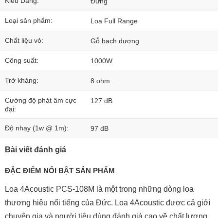
Kiểu Dáng:
Đứng
Loại sản phẩm:
Loa Full Range
Chất liệu vỏ:
Gỗ bạch dương
Công suất:
1000W
Trở kháng:
8 ohm
Cường độ phát âm cực
127 dB
đại:
Độ nhạy (1w @ 1m):
97 dB
Bài viết đánh giá
ĐẶC ĐIỂM NỔI BẬT SẢN PHẨM
Loa 4Acoustic PCS-108M
là một trong những dòng loa
thương hiệu nổi tiếng của Đức. Loa 4Acoustic được cả giới
chuyên gia và người tiêu dùng đánh giá cao về chất lượng.