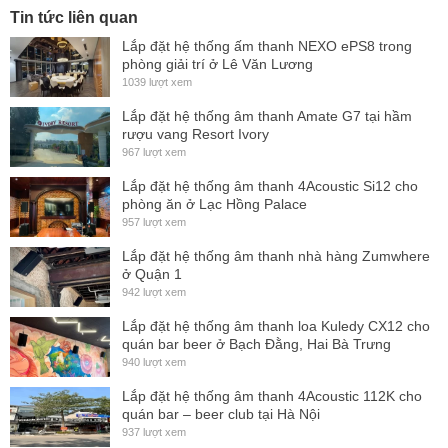
dụng loa tránh được sự trầy xước, bộ loa của bạn lúc
Tin tức liên quan
nào cũng như mới. Đó là thiết kế vô cùng hợp lý của
Lắp đặt hệ thống ấm thanh NEXO ePS8 trong
phòng giải trí ở Lê Văn Lương
dòng loa này.
1039 lượt xem
Mặt ê căng làm từ kim loại chống gỉ cao cấp cùng với
Lắp đặt hệ thống âm thanh Amate G7 tại hầm
lớp vải mỏng chống bụi bẩn và lọc âm vô cùng tốt.
rượu vang Resort Ivory
967 lượt xem
Thiết kế đẹp mắt và đầy ấn tượng với tone màu đen
huyền bí trên tổng thể sản phẩm cả thùng loa và mặt ê
Lắp đặt hệ thống âm thanh 4Acoustic Si12 cho
phòng ăn ở Lạc Hồng Palace
căng.
957 lượt xem
Hình thành trên cái nôi của
cô
ng nghệ Gemarny, một
Lắp đặt hệ thống âm thanh nhà hàng Zumwhere
trong những nơi của sự văn minh và cải tiến
cô
ng nghệ.
ở Quận 1
942 lượt xem
Đặc biệt là các ngành sản xuất thiếp bị âm thanh, đây là
nơi sản sinh ra những thương hiệu âm thanh nổi tiếng
Lắp đặt hệ thống âm thanh loa Kuledy CX12 cho
quán bar beer ở Bạch Đằng, Hai Bà Trưng
và được người dùng ưa thích lựa chọn.
940 lượt xem
Cấu tạo loa:
Lắp đặt hệ thống âm thanh 4Acoustic 112K cho
quán bar – beer club tại Hà Nội
Là một đôi loa Karaoke chuyên nghiệp và cao cấp
937 lượt xem
không chỉ đáp ứng về mặt thẩm
mỹ
thiết kế mà điều