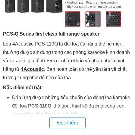
PCS-Q Series first class full range speaker
Loa 4Acoustic PCS-110Q
là đôi loa đa năng thế hệ mới,
thường được sử dụng trong các phòng karaoke kinh doanh
và karaoke gia đình. Được nhập khẩu và phân phối chính
hãng từ
4Acoustic
. Bạn hoàn toàn có thể yên tâm về chất
lượng cũng như độ bền của loa.
Đặc điểm nổi bật:
Đáp ứng được những tiêu chuẩn của dòng loa karaoke
đôi
loa PCS
-
110Q
khá gọn, thiết kế đường cong trên
sản phẩm rất mềm mại, nổi bật.
Đọc thêm
Phần thân gỗ của loa được phủ một lớp nhám chống
chầy xước giúp trong quá trình vận chuyển, lắp đặt, sử