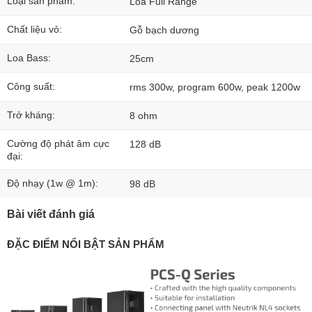
Loại sản phẩm:
Loa Full Range
Chất liệu vỏ:
Gỗ bạch dương
Loa Bass:
25cm
Công suất:
rms 300w, program 600w, peak 1200w
Trở kháng:
8 ohm
Cường độ phát âm cực
128 dB
đại:
Độ nhạy (1w @ 1m):
98 dB
Bài viết đánh giá
ĐẶC ĐIỂM NỔI BẬT SẢN PHẨM