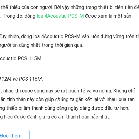
hể thiếu của con người. Bởi vậy những trang thiết bị tiên tiến đ
. Trong đó, dòng
loa 4Acoustic PCS-M
được xem là một sản
. Tuy nhiên, dòng loa 4Acoustic PCS-M vẫn luôn đứng vững trên th
gười tin dùng nhất trong thời gian qua.
-112M và PCS-115M.
t nhạc thì cuộc sống này sẽ rất buồn tẻ và vô nghĩa. Không chỉ
ăn tinh thần này còn giúp
chú
ng ta gắn kết lại với nhau, xua tan
ững thiếp bị âm thanh cũng càng ngày càng được đầu tư hơn.
 hiệu được đánh giá là có âm thanh hoàn hảo nhất.
Đọc thêm