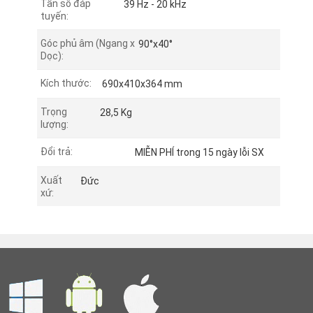
Tần số đáp
39 Hz - 20 kHz
tuyến:
Góc phủ âm (Ngang x
90°x40°
p
Dọc):
Kích thước:
690x410x364 mm
oa
Trọng
28,5 Kg
lượng:
Đổi trả:
MIỄN PHÍ trong 15 ngày lỗi SX
Xuất
Đức
xứ:
ắc