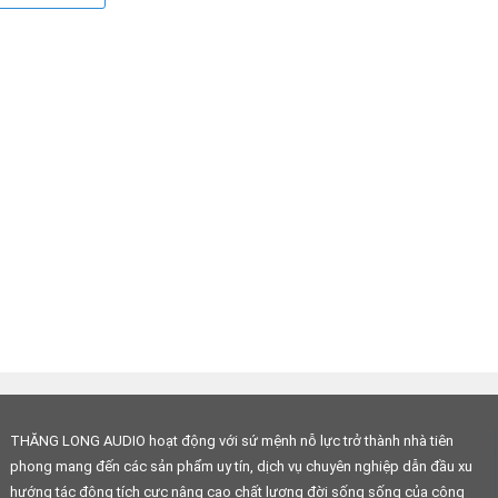
ều dấu ấn trong lòng khách hàng bằng những đôi loa chuyên nghiệ
ng trong các hệ thống âm thanh cao cấp, chuyên nghiệp trong
ng nghiên cứu, phát triển sản phẩm mới, đặc biệt là các dòng l
am, nhưng loa
4Acoustic
đã khẳng định được vị thế, sức ảnh
 kinh doanh lớn, nhỏ, hội trường, sân khấu biểu diễn, Gia đình…
Với gần 20 năm kinh nghiệm,
4Acoustic
ngày càng hoàn thiện sản
ng cao cho thị trường âm thanh chuyên nghiệp trên toàn thế
i trên 20 nước trong đó có Việt Nam.
ng GmbH
, có trụ sở chính đặt tại
Münsterland
, nằm ở phía tây b
Dortmund
ở khu vực
Ruhr
, đó là nơi có một đội ngũ kỹ sư sáng
THĂNG LONG AUDIO hoạt động với sứ mệnh nỗ lực trở thành nhà tiên
ản phẩm.
phong mang đến các sản phẩm uy tín, dịch vụ chuyên nghiệp dẫn đầu xu
p ráp các sản phẩm dành cho thị trường Châu Á giá thành được
hướng tác động tích cực nâng cao chất lượng đời sống sống của cộng