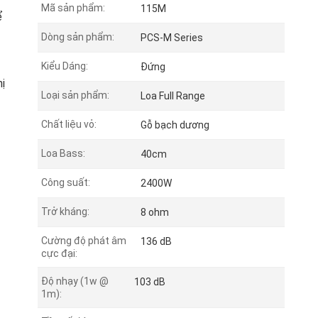
Mã sản phẩm:
115M
ể
Dòng sản phẩm:
PCS-M Series
Kiểu Dáng:
Đứng
ị
Loại sản phẩm:
Loa Full Range
Chất liệu vỏ:
Gỗ bạch dương
Loa Bass:
40cm
Công suất:
2400W
Trở kháng:
8 ohm
Cường độ phát âm
136 dB
cực đại:
Độ nhạy (1w @
103 dB
1m):