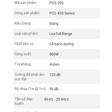
Mã sản phẩm:
PCS-205
Dòng sản phẩm:
PCS-X05 Series
Kiểu Dáng:
Đứng
Loại sản phẩm:
Loa Full Range
Chất liệu vỏ:
Gỗ bạch dương
Công suất:
800W
Trở kháng:
4 ohm
Cường độ phát âm
123 dB
cực đại:
Độ nhạy (1w @ 1m):
95 dB
Tần số đáp
80 Hz - 20 kHzz
tuyến: