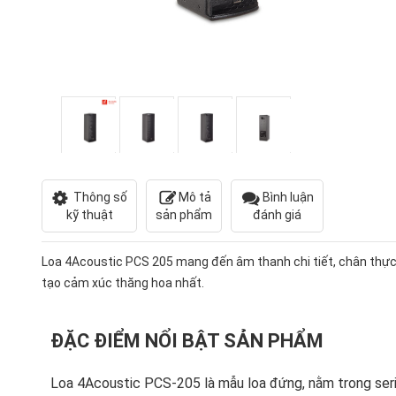
Thông số
Mô tả
Bình luận
kỹ thuật
sản phẩm
đánh giá
Loa 4Acoustic PCS 205 mang đến âm thanh chi tiết, chân thực
tạo cảm xúc thăng hoa nhất.
ĐẶC ĐIỂM NỔI BẬT SẢN PHẨM
Loa 4Acoustic PCS-205
là mẫu loa đứng, nằm trong ser