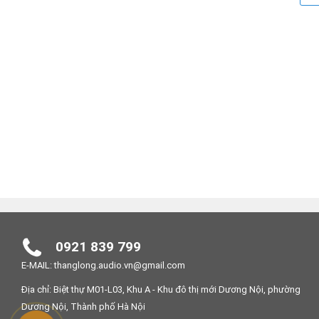
0921 839 799
E-MAIL: thanglong.audio.vn@gmail.com
Địa chỉ: Biệt thự M01-L03, Khu A - Khu đô thị mới Dương Nội, phường
Dương Nội, Thành phố Hà Nội
Loa PCS-205 được thiết kết nhỏ gọn kích thước 515x20