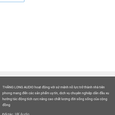
THĂNG LONG AUDIO hoạt động với sứ mệnh nỗ lực trở thành nhà tiên
phong mang đến các sản phẩm uy tín, dịch vụ chuyên nghiệp dẫn đầu xu
hướng tác động tích cực nâng cao chất lượng đời sống sống của cộng
đồng
5x168 và kích thước 9.5kg. Cùng với dáng đứng tiết kiệm khôn
HK Audio
Đối tác :