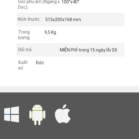
Góc phủ âm (Ngang x
100°x40°
Dọc):
Kích thước:
515x205x168 mm
Trọng
9,5 Kg
lượng:
Đổi trả:
MIỄN PHÍ trong 15 ngày lỗi SX
Xuất
Đức
xứ:
g