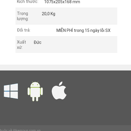
Kích thước:
1075x205x168 mm
Trọng
20,0 Kg
lượng:
Đổi trả:
MIỄN PHÍ trong 15 ngày lỗi SX
Xuất
Đức
xứ:
huộc về ilikegroup.com.vn