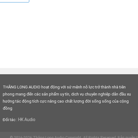
THĂNG LONG AUDIO hoạt động với sứ mệnh nỗ lực trở thành nhà tiên
phong mang đến các sản phẩm uy tín, dịch vụ chuyên nghiệp dẫn đầu xu
hướng tác động tích cực nâng cao chất lượng đời sống sống của cộng
đồng
HK Audio
Đối tác :
cột dài 107,5 cm.
© 2016-2026 Thăng Long Audio Copyright, All Rights Reserved.
Bản quyền t