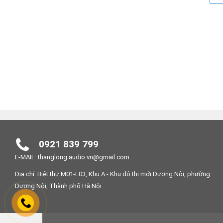
0921 839 799
E-MAIL: thanglong.audio.vn@gmail.com
Địa chỉ: Biệt thự M01-L03, Khu A - Khu đô thị mới Dương Nội, phường
Dương Nội, Thành phố Hà Nội
Loa mang trên mình thiết kế độc đáo, ấn tượng với hình 