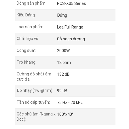
Dòng sản phẩm:
PCS-X05 Series
Kiểu Dáng:
Đứng
Loại sản phẩm:
Loa Full Range
Chất liệu vỏ:
Gỗ bạch dương
Công suất:
2000W
Trở kháng:
12 ohm
Cường độ phát âm
132 dB
cực đại:
Độ nhạy (1w @ 1m):
99 dB
Tần số đáp tuyến:
75 Hz - 20 kHz
Góc phủ âm (Ngang x
100°x40°
Dọc):