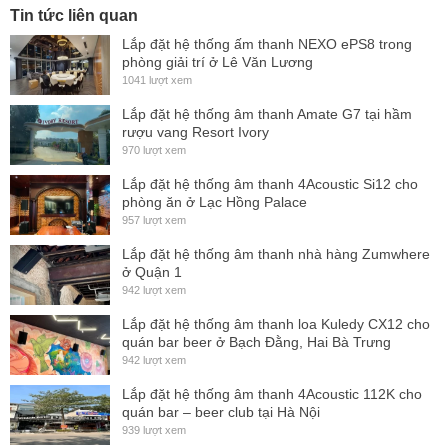
Tin tức liên quan
Tại sao lại là NÍTID?
Lắp đặt hệ thống ấm thanh NEXO ePS8 trong
Series Nítid với thiết kế tinh tế nhỏ gọn và đầu ra tín hiệu
phòng giải trí ở Lê Văn Lương
1041 lượt xem
công suất cao là một sản phẩm cực kỳ linh hoạt. Dòng sản
Lắp đặt hệ thống âm thanh Amate G7 tại hầm
phẩm này vô cùng phù hợp với các công ty tổ chức sự kiện,
rượu vang Resort Ivory
cũng như thỏa mãn hoàn toàn mọi nhu cầu lắp đặt hệ thống
970 lượt xem
thiết bị nghe nhìn chất lượng cao. Sản phẩm linh hoạt với
Lắp đặt hệ thống âm thanh 4Acoustic Si12 cho
ứng dụng phủ rộng từ biểu diễn lưu động đến lắp đặt cố
phòng ăn ở Lạc Hồng Palace
957 lượt xem
định, thỏa mãn mọi nhu cầu từ giải trí, sự kiện, nghệ thuật
Lắp đặt hệ thống âm thanh nhà hàng Zumwhere
biểu diễn, hội họp, lễ hội, doanh nghiệp.
ở Quận 1
942 lượt xem
Made in Barcelona
Lắp đặt hệ thống âm thanh loa Kuledy CX12 cho
Mỗi một mẫu thiết kế của series NÍTID đều là kết quả của sự
quán bar beer ở Bạch Đằng, Hai Bà Trưng
kết hợp hoàn hảo giữa công nghệ kỹ thuật tân tiến hàng đầu
942 lượt xem
và kinh nghiệm nghiên cứu kỹ thuật đỉnh cao. Nhờ sự bùng
Lắp đặt hệ thống âm thanh 4Acoustic 112K cho
quán bar – beer club tại Hà Nội
nổ tổng hợp từ tối ưu hóa hiệu quả linh kiện, thiết kế thùng
939 lượt xem
loa chuẩn xác, lợi dụng yếu tố vật lý và âm học một cách