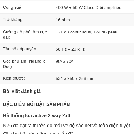
Công suất:
400 W + 50 W Class D bi-amplified
Trở kháng:
16 ohm
Cường độ phát âm cực
121 dB continuous, 124 dB peak
đại:
Tần số đáp tuyến:
58 Hz – 20 kHz
Góc phủ âm (Ngang x
90º x 70º
Dọc):
Kích thước:
534 x 250 x 258 mm
Bài viết đánh giá
ĐẶC ĐIỂM NỔI BẬT SẢN PHẨM
Hệ thống loa active 2-way 2x6
N26
đã đặt ra thước đo mới về độ sắc nét và toàn diện tuyệt
đối cho hệ thống âm thanh lắp đặt.