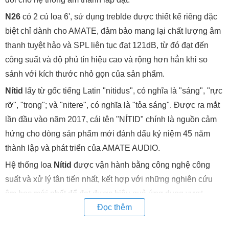
N26
có 2 củ loa 6', sử dụng treblde được thiết kế riêng đặc
biệt chỉ dành cho AMATE, đảm bảo mang lại chất lượng âm
thanh tuyệt hảo và SPL liên tục đạt 121dB, từ đó đạt đến
công suất và độ phủ tín hiệu cao và rộng hơn hẳn khi so
sánh với kích thước nhỏ gọn của sản phẩm.
Nítid
lấy từ gốc tiếng Latin "nitidus", có nghĩa là "sáng", "rực
rỡ", "trong"; và "nitere", có nghĩa là "tỏa sáng". Được ra mắt
lần đầu vào năm 2017, cái tên "NÍTID" chính là nguồn cảm
hứng cho dòng sản phẩm mới đánh dấu kỷ niệm 45 năm
thành lập và phát triển của AMATE AUDIO.
Hệ thống loa
Nítid
được vận hành bằng công nghệ công
suất và xử lý tân tiến nhất, kết hợp với những nghiên cứu
âm học mới nhất để đạt được hiệu quả ứng dụng vượt
Đọc thêm
ngoài sức tưởng tượng chỉ với kích thước vô cùng tinh tế và
nhỏ gọn.