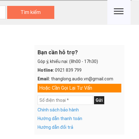
Tìm kiếm
Bạn cần hỗ trợ?
Góp ý, khiếu nại: (8h00 - 17h30)
Hotline:
0921 839 799
Email:
thanglong.audio.vn@gmail.com
Hoặc Cần Gọi Lại Tư Vấn
Gửi
Chính sách bảo hành
Hướng dẫn thanh toán
Hướng dẫn đổi trả