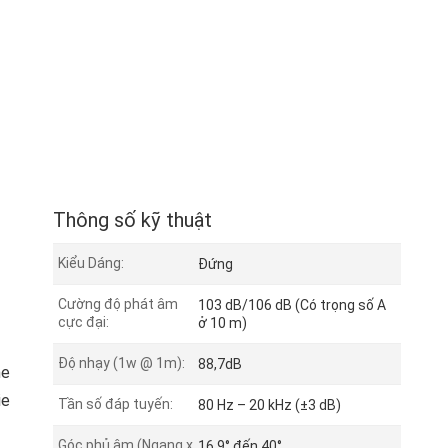
Thông số kỹ thuật
Kiểu Dáng:
Đứng
Cường độ phát âm
103 dB/106 dB (Có trọng số A
cực đại:
ở 10 m)
Độ nhạy (1w @ 1m):
88,7dB
ne
ie
Tần số đáp tuyến:
80 Hz – 20 kHz (±3 dB)
Góc phủ âm (Ngang x
16,9° đến 40°