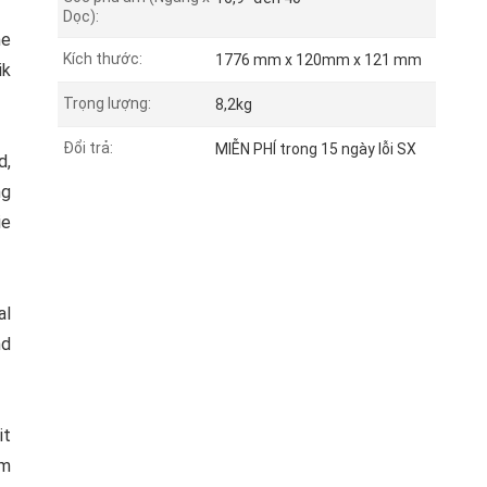
Dọc):
ne
Kích thước:
1776 mm x 120mm x 121 mm
ik
Trọng lượng:
8,2kg
Đổi trả:
MIỄN PHÍ trong 15 ngày lỗi SX
d,
ng
ie
al
nd
it
em