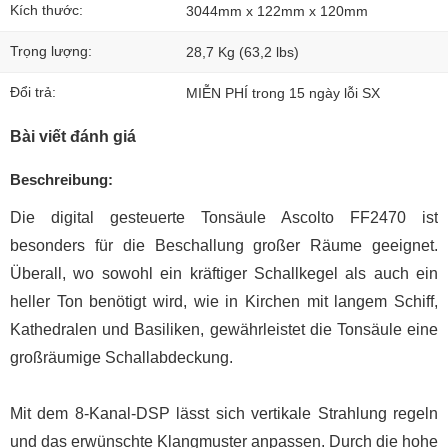
Kích thước:
3044mm x 122mm x 120mm
Trọng lượng:
28,7 Kg (63,2 lbs)
Đổi trả:
MIỄN PHÍ trong 15 ngày lỗi SX
Bài viết đánh giá
Beschreibung:
Die digital gesteuerte Tonsäule Ascolto FF2470 ist
besonders für die Beschallung großer Räume geeignet.
Überall, wo sowohl ein kräftiger Schallkegel als auch ein
heller Ton benötigt wird, wie in Kirchen mit langem Schiff,
Kathedralen und Basiliken, gewährleistet die Tonsäule eine
großräumige Schallabdeckung.
Mit dem 8-Kanal-DSP lässt sich vertikale Strahlung regeln
und das erwünschte Klangmuster anpassen. Durch die hohe