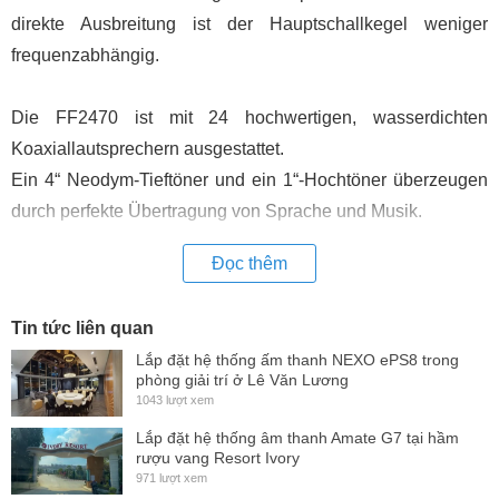
direkte Ausbreitung ist der Hauptschallkegel weniger
frequenzabhängig.
Die FF2470 ist mit 24 hochwertigen, wasserdichten
Koaxiallautsprechern ausgestattet.
Ein 4“ Neodym-Tieftöner und ein 1“-Hochtöner überzeugen
durch perfekte Übertragung von Sprache und Musik.
Đọc thêm
Die 24 x 70 Wrms – Verstärker der Klasse D verfügen über
einen hervorragenden THD+N-Wert und eine hohe Effizienz
Tin tức liên quan
(90%). Die FF2470 ist komplett pop-free und gegen
Lắp đặt hệ thống ấm thanh NEXO ePS8 trong
Kurzschluss und thermische Überlastung geschützt.
phòng giải trí ở Lê Văn Lương
1043 lượt xem
Das hochzuverlässige Schaltnetzteil der FF2470 mit
Lắp đặt hệ thống âm thanh Amate G7 tại hầm
rượu vang Resort Ivory
universellem Eingang (90 – 264 VAC) garantiert den
971 lượt xem
notwendigen Energiebedarf (1080 W permanent / 1290 W