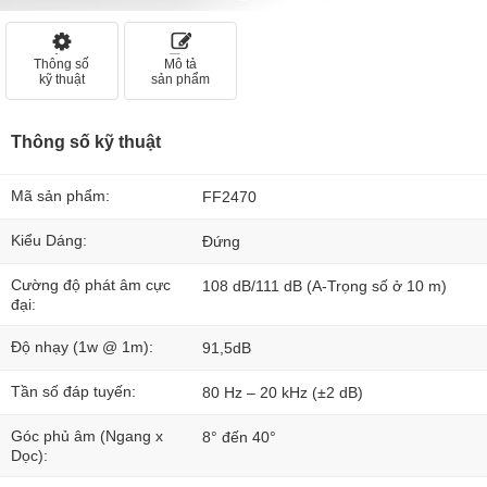
Thông số
Mô tả
kỹ thuật
sản phẩm
Thông số kỹ thuật
Mã sản phẩm:
FF2470
Kiểu Dáng:
Đứng
Cường độ phát âm cực
108 dB/111 dB (A-Trọng số ở 10 m)
đại:
Độ nhạy (1w @ 1m):
91,5dB
Tần số đáp tuyến:
80 Hz – 20 kHz (±2 dB)
Góc phủ âm (Ngang x
8° đến 40°
Dọc):