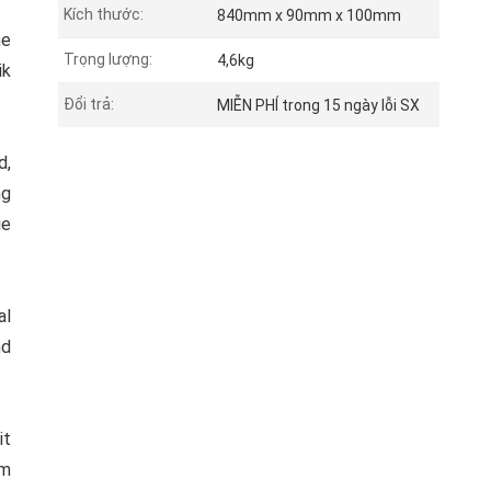
Kích thước:
840mm x 90mm x 100mm
ne
Trọng lượng:
4,6kg
ik
Đổi trả:
MIỄN PHÍ trong 15 ngày lỗi SX
d,
ng
ie
al
nd
it
em