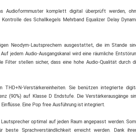
as Audioformmuster komplett digital überprüft werden, oh
 Kontrolle des Schallkegels Mehrband Equalizer Delay Dynam
tigen Neodym-Lautsprechern ausgestattet, die im Stande sin
Auf jedem Audio-Ausgangskanal wird eine räumliche Entstöru
e Filter stellen sicher, dass eine hohe Audio-Qualität durch d
n THD+N-Verstärkereinheiten. Sie benützen integrierte digit
enz (90%) auf Klasse D Endstufe. Die Verstärkerausgänge si
nflüsse. Eine Pop free Ausführung ist integriert.
y Lautsprecher optimal auf jeden Raum angepasst werden. Som
ür beste Sprachverständlichkeit erreicht werden. Dank ihr