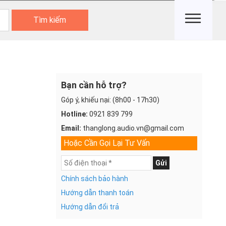
Tìm kiếm
Bạn cần hỗ trợ?
Góp ý, khiếu nại: (8h00 - 17h30)
Hotline:
0921 839 799
Email:
thanglong.audio.vn@gmail.com
Hoặc Cần Gọi Lại Tư Vấn
Gửi
Chính sách bảo hành
Hướng dẫn thanh toán
Hướng dẫn đổi trả