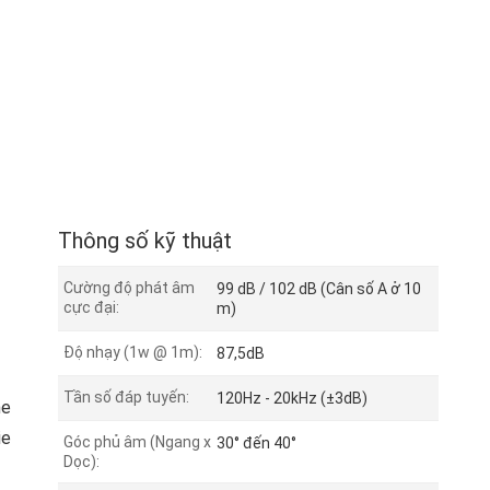
Thông số kỹ thuật
Cường độ phát âm
99 dB / 102 dB (Cân số A ở 10
cực đại:
m)
Độ nhạy (1w @ 1m):
87,5dB
Tần số đáp tuyến:
120Hz - 20kHz (±3dB)
ne
ie
Góc phủ âm (Ngang x
30° đến 40°
Dọc):