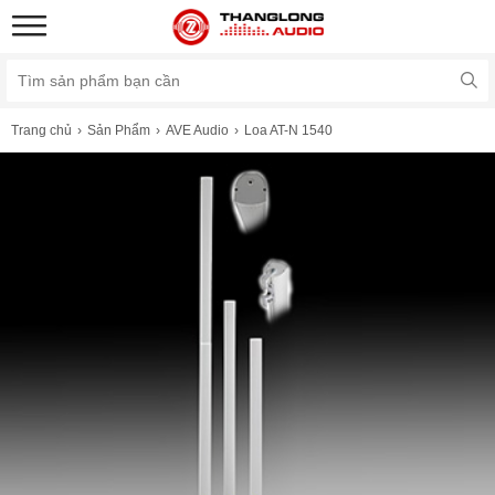
Trang chủ
Sản Phẩm
AVE Audio
Loa AT-N 1540