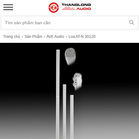
Trang chủ
Sản Phẩm
AVE Audio
Loa AT-N 30120