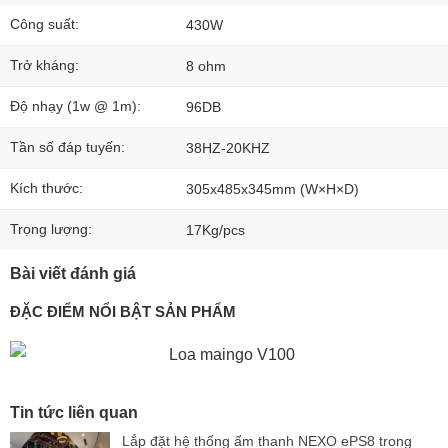
Công suất:
430W
Trở kháng:
8 ohm
Độ nhạy (1w @ 1m):
96DB
Tần số đáp tuyến:
38HZ-20KHZ
Kích thước:
305x485x345mm (W×H×D)
Trọng lượng:
17Kg/pcs
Bài viết đánh giá
ĐẶC ĐIỂM NỔI BẬT SẢN PHẨM
Tin tức liên quan
Lắp đặt hệ thống ấm thanh NEXO ePS8 trong