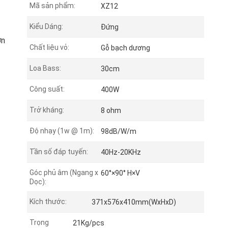
Mã sản phẩm:
XZ12
Kiểu Dáng:
Đứng
ơn
Chất liệu vỏ:
Gỗ bạch dương
Loa Bass:
30cm
Công suất:
400W
Trở kháng:
8 ohm
Độ nhạy (1w @ 1m):
98dB/W/m
Tần số đáp tuyến:
40Hz-20KHz
Góc phủ âm (Ngang x
60°×90° H×V
Dọc):
Kích thước:
371x576x410mm(WxHxD)
Trọng
21Kg/pcs