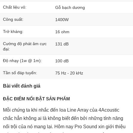
Chất liệu vỏ:
Gỗ bạch dương
Công suất:
1400W
Trở kháng:
16 ohm
Cường độ phát âm cực
131 dB
đại:
Độ nhạy (1w @ 1m):
100 dB
Tần số đáp tuyến:
75 Hz - 20 kHz
Bài viết đánh giá
ĐẶC ĐIỂM NỔI BẬT SẢN PHẨM
Mỗi
chú
ng ta khi nhắc đến loa Line Array của 4Acoustic
chắc hẳn không ai là không biết đến bởi những tính năng
nổi trội của nó mang lại. Hôm nay Pro Sound xin giới thiệu