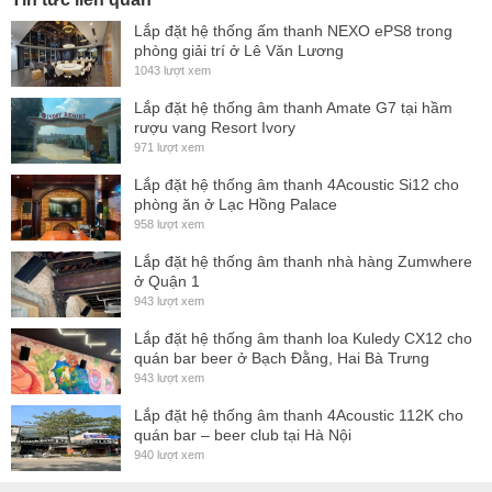
Lắp đặt hệ thống ấm thanh NEXO ePS8 trong
phòng giải trí ở Lê Văn Lương
1043 lượt xem
Lắp đặt hệ thống âm thanh Amate G7 tại hầm
rượu vang Resort Ivory
971 lượt xem
Lắp đặt hệ thống âm thanh 4Acoustic Si12 cho
4Acoustic PCS-108L có
cô
ng suất lớn, chuyên dụng cho âm
phòng ăn ở Lạc Hồng Palace
thanh hội trường, sân khấu chuyên nghiệp, phòng bar,
958 lượt xem
karaoke diện tích lớn.
Lắp đặt hệ thống âm thanh nhà hàng Zumwhere
ở Quận 1
Hệ thống LineArray là một mảng loa có kiểu giống nhau
943 lượt xem
được lắp liên kết với nhau tạo thành một khối loa lớn,
Lắp đặt hệ thống âm thanh loa Kuledy CX12 cho
có
cô
ng suất lớn, độ phủ của loa khá rộng.
quán bar beer ở Bạch Đằng, Hai Bà Trưng
943 lượt xem
Lắp đặt hệ thống âm thanh 4Acoustic 112K cho
quán bar – beer club tại Hà Nội
940 lượt xem