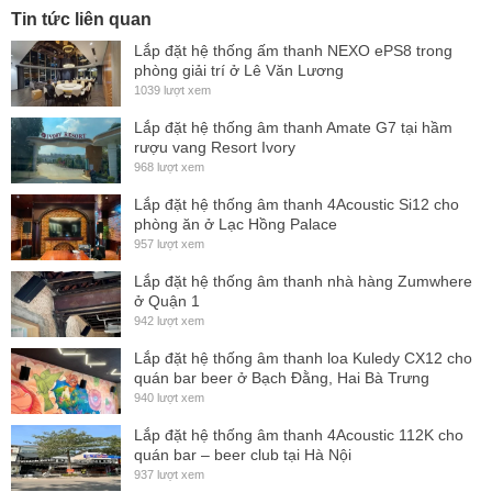
Tin tức liên quan
Lắp đặt hệ thống ấm thanh NEXO ePS8 trong
phòng giải trí ở Lê Văn Lương
1039 lượt xem
Lắp đặt hệ thống âm thanh Amate G7 tại hầm
rượu vang Resort Ivory
968 lượt xem
Lắp đặt hệ thống âm thanh 4Acoustic Si12 cho
phòng ăn ở Lạc Hồng Palace
957 lượt xem
Đặc điểm nổi bật về thiết kế của loa Line Array PCS-110L
Lắp đặt hệ thống âm thanh nhà hàng Zumwhere
Loa có kích thước nhỏ gọn tiện dụng 319 x 500 x 515mm,
ở Quận 1
942 lượt xem
trọng lượng 21,5kg mỗi chiếc.
Lắp đặt hệ thống âm thanh loa Kuledy CX12 cho
Được thiết kế với cấu trúc dạng treo hoặc đứng nhờ cọc kết
quán bar beer ở Bạch Đằng, Hai Bà Trưng
nối với sub vô cùng hợp lý và tiết kiệm không gian.
940 lượt xem
Lắp đặt hệ thống âm thanh 4Acoustic 112K cho
quán bar – beer club tại Hà Nội
937 lượt xem