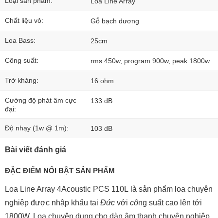
Loại sản phẩm:
Loa Line Array
Chất liệu vỏ:
Gỗ bạch dương
Loa Bass:
25cm
Công suất:
rms 450w, program 900w, peak 1800w
Trở kháng:
16 ohm
Cường độ phát âm cực
133 dB
đại:
Độ nhạy (1w @ 1m):
103 dB
Bài viết đánh giá
ĐẶC ĐIỂM NỔI BẬT SẢN PHẨM
Loa Line Array 4Acoustic PCS 110L
là sản phẩm loa chuyên
nghiệp được nhập khẩu tại
Đức
với
cô
ng suất cao lên tới
1800W. Loa chuyên dụng cho dàn âm thanh chuyên nghiệp