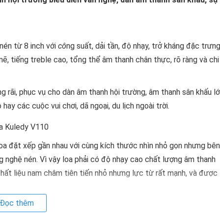
nén từ 8 inch với
cô
ng suất, dải tần, độ nhạy, trở kháng đặc trưn
, tiếng treble cao, tổng thể âm thanh chân thực, rõ ràng và chi
ng rãi, phục vụ cho dàn âm thanh hội trường, âm thanh sân khấu l
hay các cuộc vui chơi, dã ngoại, du lịch ngoài trời.
oa đặt xếp gần nhau với cùng kích thước nhìn nhỏ gọn nhưng bên
g nghệ nén. Vì vậy loa phải có độ nhạy cao chất lượng âm thanh
chất liệu nam châm tiên tiến nhỏ nhưng lực từ rất mạnh, và được
Đọc thêm