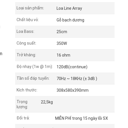
Loại sản phẩm:
Loa Line Array
Chất liệu vỏ:
Gỗ bạch dương
g
Loa Bass:
25cm
Công suất:
350W
ớn
Trở kháng:
16 ohm
Độ nhạy (1w @ 1m):
120dB(continue)
Tần số đáp tuyến:
70Hz ~ 18KHz (± 3dB )
Kích thước:
308x580x390mm
Trọng
22,5kg
lượng:
Đổi trả:
MIỄN PHÍ trong 15 ngày lỗi SX