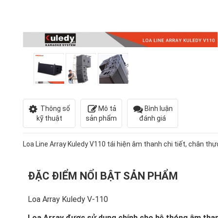
Thông số
Mô tả
Bình luận
kỹ thuật
sản phẩm
đánh giá
Loa Line Array Kuledy V110 tái hiện âm thanh chi tiết, chân thự
ĐẶC ĐIỂM NỔI BẬT SẢN PHẨM
Loa Array Kuledy V-110
Loa Array được sử dụng chính cho hệ thóng âm thanh