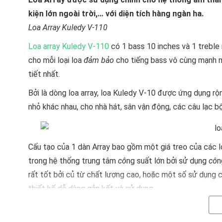
kiện lớn ngoài trời,… với diện tích hàng ngàn ha.
Loa Array Kuledy V-110
Loa array Kuledy V-110
có 1 bass 10 inches và 1 treble 
cho mỗi loại loa
đảm bảo
cho tiếng bass vô cùng mạnh mẽ
tiết nhất.
Bởi là dòng loa array, loa Kuledy V-10 được ứng dụng rộ
nhỏ khác nhau, cho nhà hát, sân vận động, các câu lạc bộ 
Cấu tạo của 1 dàn Array bao gồm một giá treo của các l
trong hệ thống trung tâm
cô
ng suất lớn bởi sử dụng
cô
n
rất tốt bởi củ từ chất lượng cao, hoặc một số sử dụng 
thiết kế dễ dàng gắn kết và sử dụng.