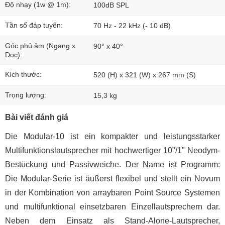
Độ nhạy (1w @ 1m):
100dB SPL
Tần số đáp tuyến:
70 Hz - 22 kHz (- 10 dB)
Góc phủ âm (Ngang x
90° x 40°
Dọc):
Kích thước:
520 (H) x 321 (W) x 267 mm (S)
Trọng lượng:
15,3 kg
Bài viết đánh giá
Die Modular-10 ist ein kompakter und leistungsstarker
Multifunktionslautsprecher mit hochwertiger 10"/1" Neodym-
Bestückung und Passivweiche. Der Name ist Programm:
Die Modular-Serie ist äußerst flexibel und stellt ein Novum
in der Kombination von arraybaren Point Source Systemen
und multifunktional einsetzbaren Einzellautsprechern dar.
Neben dem Einsatz als Stand-Alone-Lautsprecher,