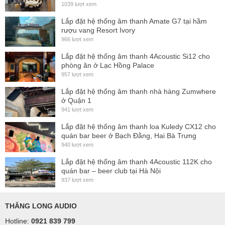
Aufhängen und exaktes Ausrichten in wenigen Sekunden.
1039 lượt xem
Die Mechanik ist wesentlich eleganter und kleiner als ein
Lắp đặt hệ thống âm thanh Amate G7 tại hầm
herkömmlicher Flugbügel. Die Modular-Serie ist mit
rượu vang Resort Ivory
966 lượt xem
unauffälligen Aufnahmeschienen an zwei Gehäuseseiten
Lắp đặt hệ thống âm thanh 4Acoustic Si12 cho
ausgestattet. Dadurch lässt sich der Lautsprecher mit der
phòng ăn ở Lạc Hồng Palace
Easyfly-Mechanik hochkant oder quer fliegen. Rückseitig
957 lượt xem
steht noch eine dritte Flugschiene für ein vorgeschriebenes
Lắp đặt hệ thống âm thanh nhà hàng Zumwhere
Sicherheitsfangseil zur Verfügung.
ở Quận 1
941 lượt xem
Zum genauen Ausrichten auf einem Stativ oder
Lắp đặt hệ thống âm thanh loa Kuledy CX12 cho
Distanzstange verfügt die Modular-Serie über einen
quán bar beer ở Bạch Đằng, Hai Bà Trưng
internen, neigbaren Boxenflansch der sich in +/- 18°
940 lượt xem
Neigung einstellen lässt. Dies ermöglicht mehr Direktschall
Lắp đặt hệ thống âm thanh 4Acoustic 112K cho
quán bar – beer club tại Hà Nội
beim Zuhörer ankommen zu lassen und den Raum mit
937 lượt xem
weniger Reflexionen anzuregen.
Das in der Modular-10 zum Einsatz kommende 10" Chassis
THĂNG LONG AUDIO
neuster Generation wurde speziell auf saubere, detaillierte
Hotline:
0921 839 799