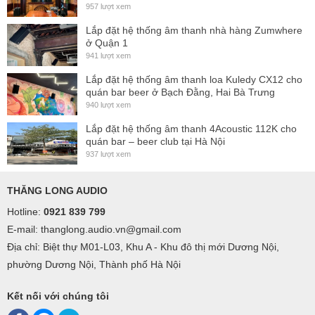
957 lượt xem
Lắp đặt hệ thống âm thanh nhà hàng Zumwhere
ở Quận 1
941 lượt xem
Lắp đặt hệ thống âm thanh loa Kuledy CX12 cho
quán bar beer ở Bạch Đằng, Hai Bà Trưng
940 lượt xem
Lắp đặt hệ thống âm thanh 4Acoustic 112K cho
quán bar – beer club tại Hà Nội
937 lượt xem
THĂNG LONG AUDIO
Hotline:
0921 839 799
E-mail: thanglong.audio.vn@gmail.com
Địa chỉ: Biệt thự M01-L03, Khu A - Khu đô thị mới Dương Nội,
phường Dương Nội, Thành phố Hà Nội
Kết nối với chúng tôi