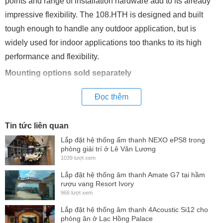
points and range of installation hardware add to its already
impressive flexibility. The 108.HTH is designed and built
tough enough to handle any outdoor application, but is
widely used for indoor applications too thanks to its high
performance and flexibility.
Mounting options sold separately
Đọc thêm
Tin tức liên quan
Lắp đặt hệ thống ấm thanh NEXO ePS8 trong
phòng giải trí ở Lê Văn Lương
1039 lượt xem
Lắp đặt hệ thống âm thanh Amate G7 tại hầm
rượu vang Resort Ivory
966 lượt xem
Lắp đặt hệ thống âm thanh 4Acoustic Si12 cho
phòng ăn ở Lạc Hồng Palace