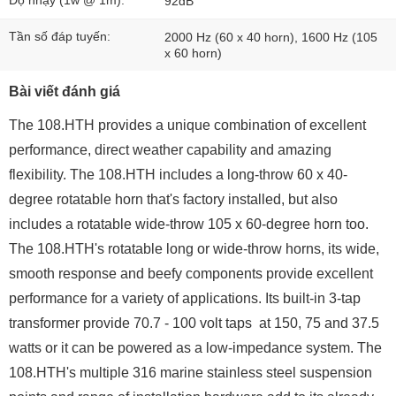
Độ nhạy (1w @ 1m):
92dB
Tần số đáp tuyến:
2000 Hz (60 x 40 horn), 1600 Hz (105
x 60 horn)
Bài viết đánh giá
The 108.HTH provides a unique combination of excellent
performance, direct weather capability and amazing
flexibility. The 108.HTH includes a long-throw 60 x 40-
degree rotatable horn that's factory installed, but also
includes a rotatable wide-throw 105 x 60-degree horn too.
The 108.HTH's rotatable long or wide-throw horns, its wide,
smooth response and beefy components provide excellent
performance for a variety of applications. Its built-in 3-tap
transformer provide 70.7 - 100 volt taps at 150, 75 and 37.5
watts or it can be powered as a low-impedance system. The
108.HTH's multiple 316 marine stainless steel suspension