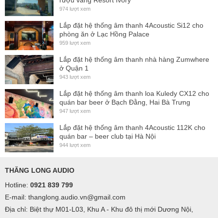
rượu vang Resort Ivory
974 lượt xem
Lắp đặt hệ thống âm thanh 4Acoustic Si12 cho
phòng ăn ở Lạc Hồng Palace
959 lượt xem
Lắp đặt hệ thống âm thanh nhà hàng Zumwhere
ở Quận 1
943 lượt xem
Lắp đặt hệ thống âm thanh loa Kuledy CX12 cho
quán bar beer ở Bạch Đằng, Hai Bà Trưng
947 lượt xem
Lắp đặt hệ thống âm thanh 4Acoustic 112K cho
quán bar – beer club tại Hà Nội
944 lượt xem
THĂNG LONG AUDIO
Hotline:
0921 839 799
E-mail: thanglong.audio.vn@gmail.com
Địa chỉ: Biệt thự M01-L03, Khu A - Khu đô thị mới Dương Nội,