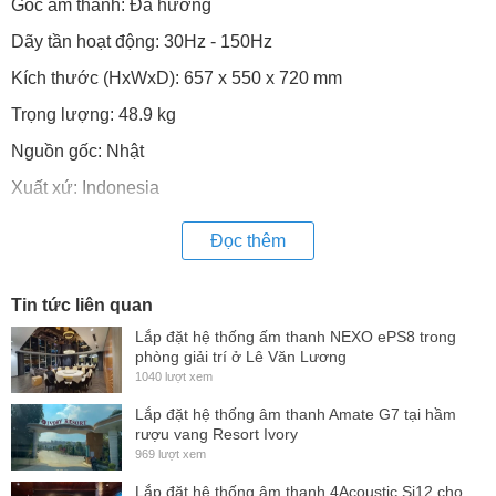
Góc âm thanh: Đa hướng
Dãy tần hoạt động: 30Hz - 150Hz
Kích thước (HxWxD): 657 x 550 x 720 mm
Trọng lượng: 48.9 kg
Nguồn gốc: Nhật
Xuất xứ: Indonesia
Đọc thêm
Tin tức liên quan
Lắp đặt hệ thống ấm thanh NEXO ePS8 trong
phòng giải trí ở Lê Văn Lương
1040 lượt xem
Lắp đặt hệ thống âm thanh Amate G7 tại hầm
rượu vang Resort Ivory
969 lượt xem
Lắp đặt hệ thống âm thanh 4Acoustic Si12 cho