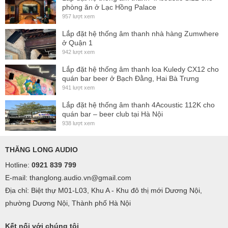
phòng ăn ở Lạc Hồng Palace
957 lượt xem
Lắp đặt hệ thống âm thanh nhà hàng Zumwhere
ở Quận 1
942 lượt xem
Lắp đặt hệ thống âm thanh loa Kuledy CX12 cho
quán bar beer ở Bạch Đằng, Hai Bà Trưng
941 lượt xem
Lắp đặt hệ thống âm thanh 4Acoustic 112K cho
quán bar – beer club tại Hà Nội
938 lượt xem
THĂNG LONG AUDIO
Hotline:
0921 839 799
E-mail: thanglong.audio.vn@gmail.com
Địa chỉ: Biệt thự M01-L03, Khu A - Khu đô thị mới Dương Nội,
phường Dương Nội, Thành phố Hà Nội
Kết nối với chúng tôi