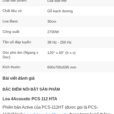
Loại sản phẩm:
Loa sub hơi
Chất liệu vỏ:
Gỗ bạch dương
Loa Bass:
30cm
Công suất:
2700W
Tần số đáp tuyến:
38 Hz - 250 Hz
Góc phủ âm (Ngang x
120° x 40° (h x v)
Dọc):
Kích thước:
600x700x595 mm
Bài viết đánh giá
ĐẶC ĐIỂM NỔI BẬT SẢN PHẨM
Loa 4Acoustic PCS 112 HTA
Phiên bản Active của PCS-112HT (được gọi là PCS-