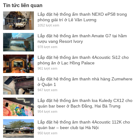
Tin tức liên quan
Kết hợp sử dụng với Sub 118HB tạo thành 1 moldun rất phù
Lắp đặt hệ thống ấm thanh NEXO ePS8 trong
hợp với các cafe Romantic...., tiệc cưới ngoài trời.
phòng giải trí ở Lê Văn Lương
Made in Germany
1052 lượt xem
Lắp đặt hệ thống âm thanh Amate G7 tại hầm
rượu vang Resort Ivory
978 lượt xem
Lắp đặt hệ thống âm thanh 4Acoustic Si12 cho
phòng ăn ở Lạc Hồng Palace
961 lượt xem
Lắp đặt hệ thống âm thanh nhà hàng Zumwhere
ở Quận 1
947 lượt xem
Lắp đặt hệ thống âm thanh loa Kuledy CX12 cho
quán bar beer ở Bạch Đằng, Hai Bà Trưng
954 lượt xem
Lắp đặt hệ thống âm thanh 4Acoustic 112K cho
quán bar – beer club tại Hà Nội
950 lượt xem