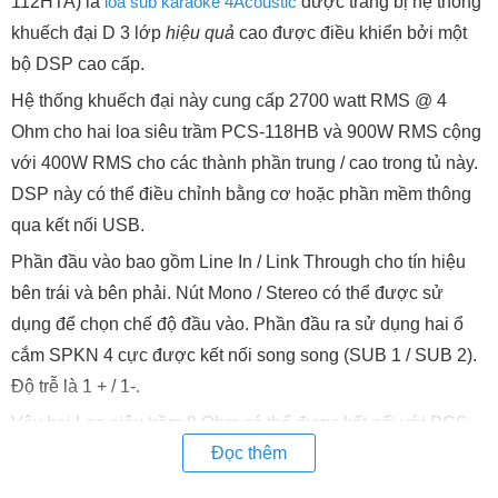
112HTA) là
loa sub karaoke 4Acoustic
được trang bị hệ thống
khuếch đại D 3 lớp
hiệu quả
cao được điều khiển bởi một
bộ DSP cao cấp.
Hệ thống khuếch đại này cung cấp 2700 watt RMS @ 4
Ohm cho hai loa siêu trầm PCS-118HB và 900W RMS cộng
với 400W RMS cho các thành phần trung / cao trong tủ này.
DSP này có thể điều chỉnh bằng cơ hoặc phần mềm thông
qua kết nối USB.
Phần đầu vào bao gồm Line In / Link Through cho tín hiệu
bên trái và bên phải. Nút Mono / Stereo có thể được sử
dụng để chọn chế độ đầu vào. Phần đầu ra sử dụng hai ổ
cắm SPKN 4 cực được kết nối song song (SUB 1 / SUB 2).
Độ trễ là 1 + / 1-.
Vậy hai Loa siêu trầm 8 Ohm có thể được kết nối với PCS-
Đọc thêm
112HTA. Kết nối của kết nối điện áp nguồn được thực hiện
bởi Neutrik Powercon.