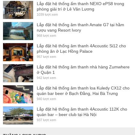
Lắp đặt hệ thống ấm thanh NEXO ePS8 trong
bán trên thị trường. Đó là những chiếc loa KULEDY không
phòng giải trí ở Lê Văn Lương
qua kiểm định chất lượng đã khiến không ít khách hàng tiền
1039 lượt xem
mất tật mang. Nhằm giảm thiểu những rủi ro đó,
PRO-
Lắp đặt hệ thống âm thanh Amate G7 tại hầm
Sound
đã chính thức phân phối loa karaoke chính hãng
rượu vang Resort Ivory
968 lượt xem
KULEDY.
Lắp đặt hệ thống âm thanh 4Acoustic Si12 cho
Thiết kế loa âm trầm KULEDY BR118S
phòng ăn ở Lạc Hồng Palace
957 lượt xem
KULEDY BR118S
khoác lên mình chiếc áo bằng vỏ gỗ.
Lắp đặt hệ thống âm thanh nhà hàng Zumwhere
Cùng với lớp màng lưới chắc chắn để đảm bảo tiếng Bass
ở Quận 1
căng đầy mà không bị ảnh hưởng bởi bụi bẩn xâm nhập
942 lượt xem
vào trong loa. Loa nổi bật với tông màu đen huyền bí mang
Lắp đặt hệ thống âm thanh loa Kuledy CX12 cho
quán bar beer ở Bạch Đằng, Hai Bà Trưng
lại vẻ đẹp sang trọng, cuốn hút. Thiết kế gọn nhẹ nên việc
940 lượt xem
vận chuyển, lắp đặt cũng trở nên dễ dàng hơn.
Lắp đặt hệ thống âm thanh 4Acoustic 112K cho
quán bar – beer club tại Hà Nội
Tính năng nổi bật loa trầm KULEDY BR118S
937 lượt xem
Kuledy mang đến cho người chơi âm thanh rất nhiều thiết bị
âm thanh khác nhau, trong đó BR118S là một trong những