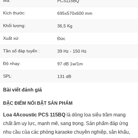
Mã:
PCS115BQ
Kích thước:
695x570x600 mm
Khối lượng:
36,5 Kg
Xuất xứ:
Đức
Tần số đáp tuyến :
39 Hz - 150 Hz
Độ nhạy:
97 dB 1w/1m
SPL:
131 dB
Bài viết đánh giá
ĐẶC ĐIỂM NỔI BẬT SẢN PHẨM
Loa 4Acoustic PCS 115BQ
là dòng loa siêu trầm mang
chất âm uy lực, mạnh mẽ, sang trọng. Sản phẩm đáp ứng
nhu cầu của các phòng karaoke chuyên nghiệp, sân khấu,