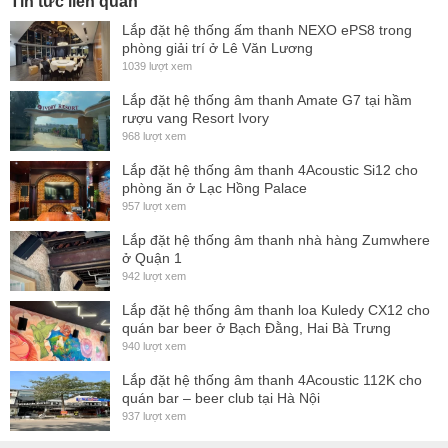
Tin tức liên quan
Lắp đặt hệ thống ấm thanh NEXO ePS8 trong
phòng giải trí ở Lê Văn Lương
Với kích thước 695x570x600 mm và khối lượng 37kg đem
1039 lượt xem
lại sự sang trọng và ấn tượng hơn.
Lắp đặt hệ thống âm thanh Amate G7 tại hầm
rượu vang Resort Ivory
Thùng loa được làm từ gỗ bạch dương – chỉ những dòng
968 lượt xem
loa cao cấp mới sử dụng loại gỗ này còn những loại loa
Lắp đặt hệ thống âm thanh 4Acoustic Si12 cho
thông thường sử dụng gỗ ép để làm thùng loa để tiết kiệm
phòng ăn ở Lạc Hồng Palace
chi phí và giảm giá thành.
957 lượt xem
Mặt sau được làm bằng nhôm dày dày 4mm được tích hợp
Lắp đặt hệ thống âm thanh nhà hàng Zumwhere
ở Quận 1
hai giắc cắm dạng Neutrik NL4 Socket parallel 1+/1- dễ
942 lượt xem
dàng kết nối với mọi loại công suất có mặt trên thị trường.
Lắp đặt hệ thống âm thanh loa Kuledy CX12 cho
Loa siêu trầm được sử dụng có thể xếp trồng lên nhau theo
quán bar beer ở Bạch Đằng, Hai Bà Trưng
940 lượt xem
chiều dọc hoặc ngang.
Lắp đặt hệ thống âm thanh 4Acoustic 112K cho
quán bar – beer club tại Hà Nội
937 lượt xem