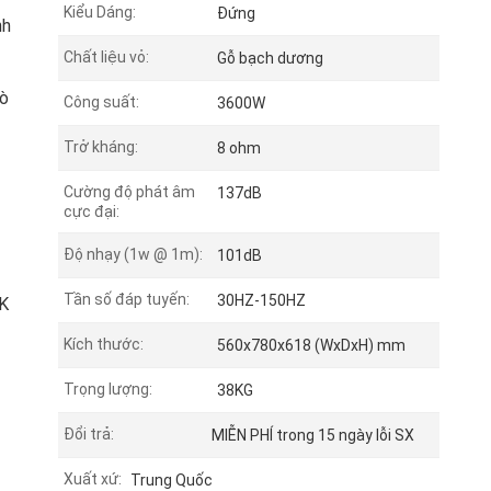
Kiểu Dáng:
Đứng
nh
Chất liệu vỏ:
Gỗ bạch dương
rò
Công suất:
3600W
Trở kháng:
8 ohm
Cường độ phát âm
137dB
cực đại:
Độ nhạy (1w @ 1m):
101dB
Tần số đáp tuyến:
30HZ-150HZ
DK
Kích thước:
560x780x618 (WxDxH) mm
Trọng lượng:
38KG
Đổi trả:
MIỄN PHÍ trong 15 ngày lỗi SX
Xuất xứ:
Trung Quốc