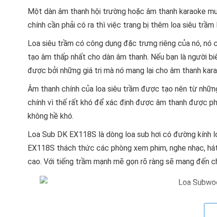
Một dàn âm thanh hội trường hoặc âm thanh karaoke muố
chính cần phải có ra thì việc trang bị thêm loa siêu trầ
Loa siêu trầm có công dụng đặc trưng riêng của nó, nó 
tạo âm thấp nhất cho dàn âm thanh. Nếu bạn là người bi
được bởi những giá trị mà nó mang lại cho âm thanh kar
Âm thanh chính của loa siêu trầm được tạo nên từ những
chính vì thế rất khó để xác định được âm thanh được phát
không hề khó.
Loa Sub DK EX118S là dòng loa sub hơi có đường kính l
EX118S thách thức các phòng xem phim, nghe nhạc, hát 
cao. Với tiếng trầm mạnh mẽ gọn rõ ràng sẽ mang đến ch
Phòng hát sử dụng Sub DK EX-118S