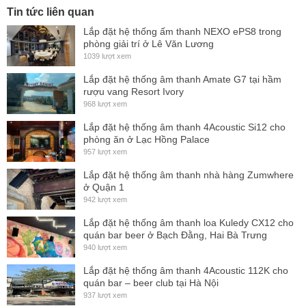
Công ty cổ phần Pro Sound Việt Nam là đơn vị duy nhất
Tin tức liên quan
phân phối dòng Loa Subwoofer DK-Audio EX-215S này tại
Lắp đặt hệ thống ấm thanh NEXO ePS8 trong
phòng giải trí ở Lê Văn Lương
thị trường Việt Nam.
1039 lượt xem
Lắp đặt hệ thống âm thanh Amate G7 tại hầm
Hiện tại Pro Sound Việt Nam là đơn vị duy nhất độc
rượu vang Resort Ivory
quyền phân phối các sẩn phẩm của thương hiệu DK
968 lượt xem
trên toàn lãnh thổ Việt Nam.Sản phẩm chính hãng
Lắp đặt hệ thống âm thanh 4Acoustic Si12 cho
phòng ăn ở Lạc Hồng Palace
phải có tem bảo hành của công ty CP PRo Sound
957 lượt xem
Việt Nam, Quý khách hàng lưu ý khi mua hàng để
Lắp đặt hệ thống âm thanh nhà hàng Zumwhere
tránh trường hợp mua phải hàng giả, hàng nhái kém
ở Quận 1
chất lượng.
942 lượt xem
Lắp đặt hệ thống âm thanh loa Kuledy CX12 cho
quán bar beer ở Bạch Đằng, Hai Bà Trưng
940 lượt xem
Lắp đặt hệ thống âm thanh 4Acoustic 112K cho
quán bar – beer club tại Hà Nội
937 lượt xem