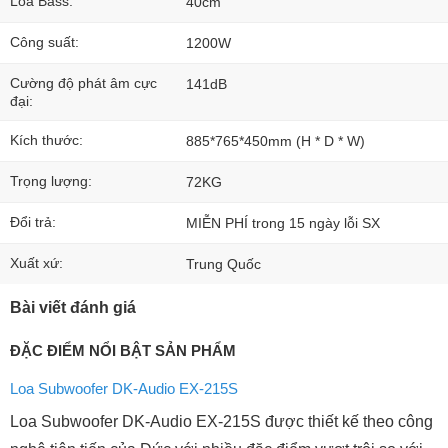
Loa Bass:
40cm
Công suất:
1200W
Cường độ phát âm cực
141dB
đại:
Kích thước:
885*765*450mm (H * D * W)
Trọng lượng:
72KG
Đổi trả:
MIỄN PHÍ trong 15 ngày lỗi SX
Xuất xứ:
Trung Quốc
Bài viết đánh giá
ĐẶC ĐIỂM NỔI BẬT SẢN PHẨM
Loa Subwoofer DK-Audio EX-215S
Loa Subwoofer DK-Audio EX-215S được thiết kế theo công