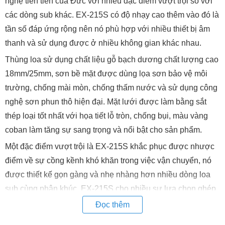
nghệ tiên tiến của Đức với nhiều đặc điểm vượt trội so với
các dòng sub khác. EX-215S có độ nhạy cao thêm vào đó là
tần số đáp ứng rộng nên nó phù hợp với nhiều thiết bị âm
thanh và sử dụng được ở nhiều không gian khác nhau.
Thùng loa sử dụng chất liệu gỗ bạch dương chất lượng cao
18mm/25mm, sơn bề mặt được dùng lọa sơn bảo vệ môi
trường, chống mài mòn, chống thấm nước và sử dụng công
nghệ sơn phun thô hiện đại. Mặt lưới được làm bằng sắt
thép loại tốt nhất với họa tiết lỗ tròn, chống bụi, màu vàng
coban làm tăng sự sang trọng và nổi bật cho sản phẩm.
Một đặc điểm vượt trội là EX-215S khắc phục được nhược
điểm về sự cồng kềnh khó khăn trong việc vận chuyển, nó
được thiết kế gọn gàng và nhẹ nhàng hơn nhiều dòng loa
sub cùng phân khúc. EX-215S cho nhiều sự lựa chọn ghép
các loại loa cho các phòng hát karaoke chuyên nghiệp, hội
Đọc thêm
trường, bar...