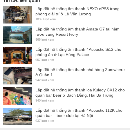
Tin tức liên quan
Lắp đặt hệ thống ấm thanh NEXO ePS8 trong
phòng giải trí ở Lê Văn Lương
1039 lượt xem
Đặc điểm nổi bật của loa 4Acoustic HCS-118B
Lắp đặt hệ thống âm thanh Amate G7 tại hầm
rượu vang Resort Ivory
+ 1 Loa bass kích thước 50cm,
cô
ng suất 1000W đáp ứng
966 lượt xem
âm thanh mạnh mẽ.
Lắp đặt hệ thống âm thanh 4Acoustic Si12 cho
+ Âm trầm uy lực
phòng ăn ở Lạc Hồng Palace
957 lượt xem
+ Độ phủ âm rộng
Lắp đặt hệ thống âm thanh nhà hàng Zumwhere
+ Là dòng sub hơi cho hiệu ứng âm thanh sống động
ở Quận 1
942 lượt xem
Đánh giá thiết kế loa 4Acoustic HCS-118B
Lắp đặt hệ thống âm thanh loa Kuledy CX12 cho
Loa 4Acoustic HCS-118B được thiết kế bass mặt nên chất
quán bar beer ở Bạch Đằng, Hai Bà Trưng
lượng âm thanh đến tai người nghe sẽ được rõ ràng và
940 lượt xem
mạnh mẽ nhất. Loa có ngoại hình bắt mắt với kích thước
Lắp đặt hệ thống âm thanh 4Acoustic 112K cho
quán bar – beer club tại Hà Nội
695(rộng) x 570 (cao) x 600 (sâu) mm.
937 lượt xem
Thùng loa được làm từ chất liệu gỗ bạch dương cao cấp,