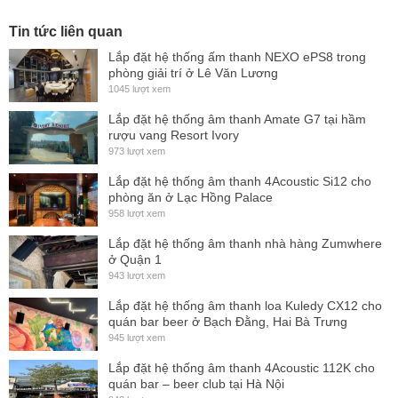
kiện bên trong khỏi những tác động tư bên ngoài, đồng thời
tăng tính thẩm
mỹ
cho loa.
Tin tức liên quan
Mặt
sau
của loa gồm những cổng kết nối và một số chi tiết
Lắp đặt hệ thống ấm thanh NEXO ePS8 trong
phòng giải trí ở Lê Văn Lương
kỹ thuật khác được bố trí khoa học và thuận tiện cho việc
1045 lượt xem
đấu nối loa.
Lắp đặt hệ thống âm thanh Amate G7 tại hầm
Đánh giá chất lượng loa Sub PCS 318NB
rượu vang Resort Ivory
973 lượt xem
Được trang bị "hàng khủng" với 3 củ loa bass 50 cm sử
Lắp đặt hệ thống âm thanh 4Acoustic Si12 cho
dụng nam châm Neodymium mang đến chất âm tuyệt hay,
phòng ăn ở Lạc Hồng Palace
chắc nịch nhưng đôi lúc lại sâu lắng thích hợp với nhiều thể
958 lượt xem
loại nhạc từ trữ tình đến nhạc sàn, remix cực mạnh.
Lắp đặt hệ thống âm thanh nhà hàng Zumwhere
ở Quận 1
Được trang bị công suất Min là 4500W và có thể lên tới
943 lượt xem
18000W kết hợp với độ nhạy 101 dB sẽ đáp ứng tốt nhu cầu
Lắp đặt hệ thống âm thanh loa Kuledy CX12 cho
cho những hệ thống âm thanh như bar, sân khấu ngoài
quán bar beer ở Bạch Đằng, Hai Bà Trưng
945 lượt xem
trời, karaoke,...
Lắp đặt hệ thống âm thanh 4Acoustic 112K cho
- Với 3 củ Neodymium cao cấp, mỗi củ loa có
cô
ng suất
quán bar – beer club tại Hà Nội
AES 1500 watt được lắp đặt trong một thùng lớn chỉ