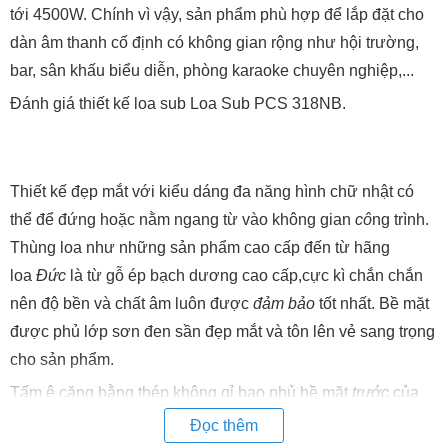
tới 4500W. Chính vì vậy, sản phẩm phù hợp để lắp đặt cho
dàn âm thanh cố định có không gian rộng như hội trường,
bar, sân khấu biểu diễn, phòng karaoke chuyên nghiệp,...
Đánh giá thiết kế loa sub Loa Sub PCS 318NB.
Thiết kế đẹp mắt với kiểu dáng đa năng hình chữ nhật có
thể để đứng hoặc nằm ngang từ vào không gian
cô
ng trình.
Thùng loa như những sản phẩm cao cấp đến từ hãng
loa
Đức
là từ gỗ ép bạch dương cao cấp,cực kì chắn chắn
nên độ bền và chất âm luôn được
đảm bảo
tốt nhất. Bề mặt
được phủ lớp sơn đen sần đẹp mắt và tôn lên vẻ sang trọng
cho sản phẩm.
Tấm ê căng bằng thép không gỉ bao phủ bề mặt
trước
của
sản phẩm
Loa Sub PCS 318NB
nhằm bảo vệ hệ thống linh
Đọc thêm