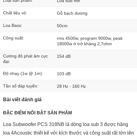
Loại sản phẩm:
Loa sub hơi
Chất liệu vỏ:
Gỗ bạch dương
Loa Bass:
50cm
Công suất:
rms 4500w, program 9000w, peak
18000w ở trở kháng 2,7ohm
Cường độ phát âm cực
154 dB
đại:
Độ nhạy (1w @ 1m):
103 dB
Tần số đáp tuyến:
28 Hz - 160 Hz
Bài viết đánh giá
ĐẶC ĐIỂM NỔI BẬT SẢN PHẨM
Loa Subwoofer PCS 318NB là dòng loa sub 3 được hãng
loa 4Acoustic thiết kế với kích thước và công suất rất lớn lên