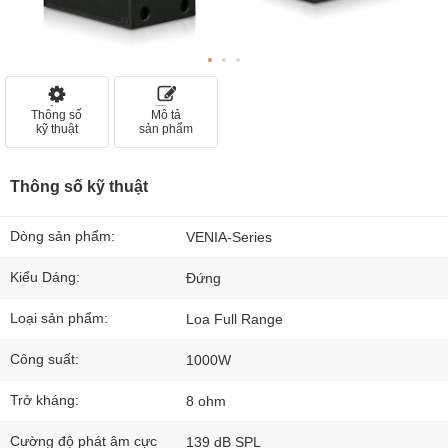
Thông số
Mô tả
kỹ thuật
sản phẩm
Thông số kỹ thuật
Dòng sản phẩm:
VENIA-Series
Kiểu Dáng:
Đứng
Loại sản phẩm:
Loa Full Range
Công suất:
1000W
Trở kháng:
8 ohm
Cường độ phát âm cực
139 dB SPL