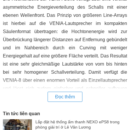
asymmetrische Energieverteilung des Schalls mit einer
ebenen Wellenfront. Das Prinzip von größeren Line-Arrays
ist hierbei auf die VENIA-Lautsprecher im kompakten
Säulenformat übertragen: die Hochtonenergie wird zur
Überbrückung längerer Distanzen auf Entfernung gebündelt
und im Nahbereich durch ein Curving mit weniger
Energiegehalt auf eine größere Fläche verteilt. Das Resultat
ist eine sehr gleichmäßige Lautstärke von vorn bis hinten
bei sehr homogener Schallverteilung. Damit verfügt die
VENIA-8 über einen enormen Vorteil als Einzellautsprecher
und lässt sich zudem einfacher und schneller aufbauen
sowie in Betrieb nehmen als konventionelle Line-Array
Đọc thêm
Systeme.
Tin tức liên quan
Mit ihrem schlanken Erscheinungsbild macht die VENIA-
Lắp đặt hệ thống ấm thanh NEXO ePS8 trong
Serie bei allen mobilen Anwendungen und in
phòng giải trí ở Lê Văn Lương