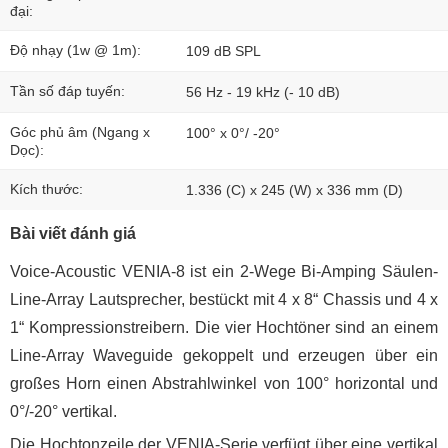
đại:
Độ nhạy (1w @ 1m):
109 dB SPL
Tần số đáp tuyến:
56 Hz - 19 kHz (- 10 dB)
Góc phủ âm (Ngang x
100° x 0°/ -20°
Dọc):
Kích thước:
1.336 (C) x 245 (W) x 336 mm (D)
Bài viết đánh giá
Voice-Acoustic VENIA-8 ist ein 2-Wege Bi-Amping Säulen-
Line-Array Lautsprecher, bestückt mit 4 x 8“ Chassis und 4 x
1“ Kompressionstreibern. Die vier Hochtöner sind an einem
Line-Array Waveguide gekoppelt und erzeugen über ein
großes Horn einen Abstrahlwinkel von 100° horizontal und
0°/-20° vertikal.
Die Hochtonzeile der VENIA-Serie verfügt über eine vertikal