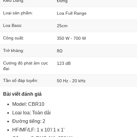
Kiểu Dáng:
Đứng
Loại sản phẩm:
Loa Full Range
Loa Bass:
25cm
Công suất:
350 W - 700 W
Trở kháng:
8Ω
Cường độ phát âm cực
123 dB
đại:
Tần số đáp tuyến:
50 Hz - 20 kHz
Bài viết đánh giá
Model: CBR10
Loại loa: Toàn dải
Đường tiếng: 2
HF/MF/LF: 1 x 10'/ 1 x 1'