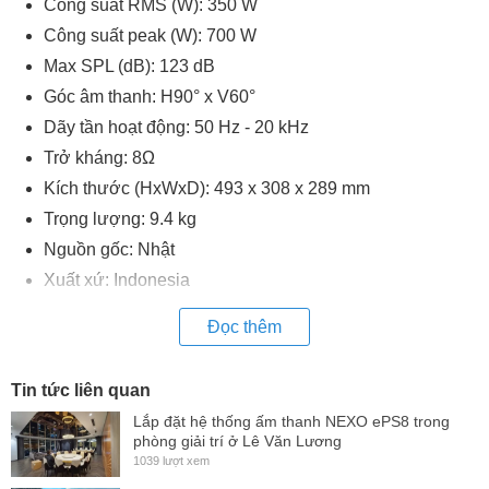
Công suất RMS (W): 350 W
Công suất peak (W): 700 W
Max SPL (dB): 123 dB
Góc âm thanh: H90° x V60°
Dãy tần hoạt động: 50 Hz - 20 kHz
Trở kháng: 8Ω
Kích thước (HxWxD): 493 x 308 x 289 mm
Trọng lượng: 9.4 kg
Nguồn gốc: Nhật
Xuất xứ: Indonesia
Đọc thêm
Tin tức liên quan
Lắp đặt hệ thống ấm thanh NEXO ePS8 trong
phòng giải trí ở Lê Văn Lương
1039 lượt xem