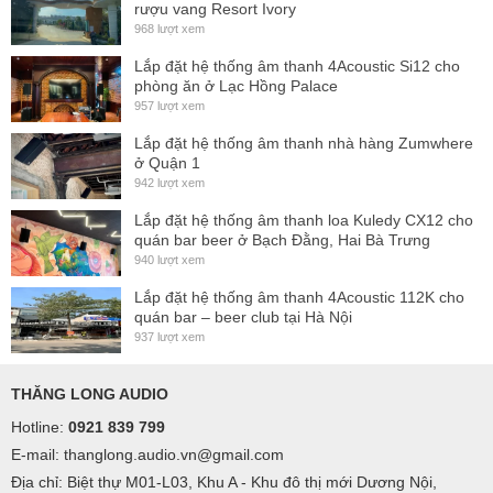
rượu vang Resort Ivory
968 lượt xem
Lắp đặt hệ thống âm thanh 4Acoustic Si12 cho
phòng ăn ở Lạc Hồng Palace
957 lượt xem
Lắp đặt hệ thống âm thanh nhà hàng Zumwhere
ở Quận 1
942 lượt xem
Lắp đặt hệ thống âm thanh loa Kuledy CX12 cho
quán bar beer ở Bạch Đằng, Hai Bà Trưng
940 lượt xem
Lắp đặt hệ thống âm thanh 4Acoustic 112K cho
quán bar – beer club tại Hà Nội
937 lượt xem
THĂNG LONG AUDIO
Hotline:
0921 839 799
E-mail: thanglong.audio.vn@gmail.com
Địa chỉ: Biệt thự M01-L03, Khu A - Khu đô thị mới Dương Nội,