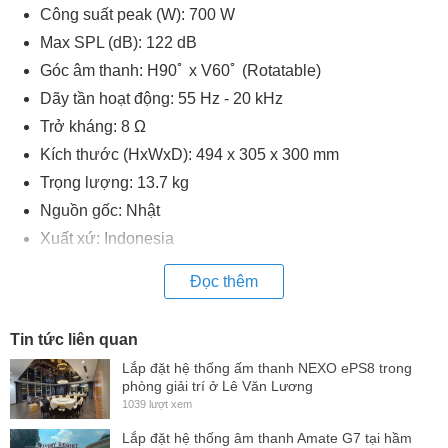
Công suất peak (W): 700 W
Max SPL (dB): 122 dB
Góc âm thanh: H90ﾟ x V60ﾟ (Rotatable)
Dãy tần hoạt động: 55 Hz - 20 kHz
Trở kháng: 8 Ω
Kích thước (HxWxD): 494 x 305 x 300 mm
Trọng lượng: 13.7 kg
Nguồn gốc: Nhật
Xuất xứ: Indonesia
Đọc thêm
Tin tức liên quan
Lắp đặt hệ thống ấm thanh NEXO ePS8 trong
phòng giải trí ở Lê Văn Lương
1039 lượt xem
Lắp đặt hệ thống âm thanh Amate G7 tại hầm