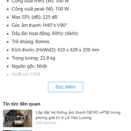
Công suất RMS (W): 350 W
Công suất peak (W): 700 W
Max SPL (dB): 125 dB
Góc âm thanh: H40°x V90°
Dãy tần hoạt động: 60Hz-16kHz
Trở kháng: 8ohms
Kích thước (HxWxD): 410 x 628 x 339 mm
Trọng lượng: 21.8 kg
Nguồn gốc: Nhật
Xuất xứ: USA
Đọc thêm
Tin tức liên quan
Lắp đặt hệ thống ấm thanh NEXO ePS8 trong
phòng giải trí ở Lê Văn Lương
1047 lượt xem