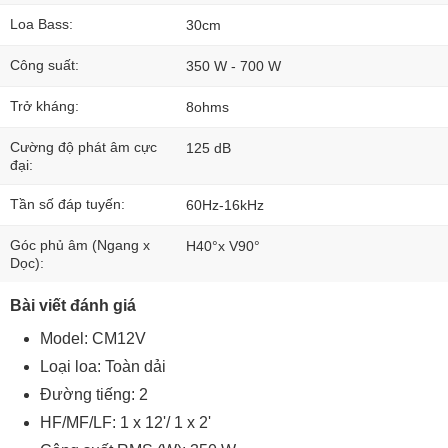
Loa Bass:
30cm
Công suất:
350 W - 700 W
Trở kháng:
8ohms
Cường độ phát âm cực
125 dB
đại:
Tần số đáp tuyến:
60Hz-16kHz
Góc phủ âm (Ngang x
H40°x V90°
Dọc):
Bài viết đánh giá
Model: CM12V
Loại loa: Toàn dải
Đường tiếng: 2
HF/MF/LF: 1 x 12'/ 1 x 2'