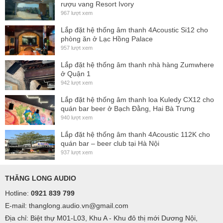
rượu vang Resort Ivory
967 lượt xem
Lắp đặt hệ thống âm thanh 4Acoustic Si12 cho
phòng ăn ở Lạc Hồng Palace
957 lượt xem
Lắp đặt hệ thống âm thanh nhà hàng Zumwhere
ở Quận 1
942 lượt xem
Lắp đặt hệ thống âm thanh loa Kuledy CX12 cho
quán bar beer ở Bạch Đằng, Hai Bà Trưng
940 lượt xem
Lắp đặt hệ thống âm thanh 4Acoustic 112K cho
quán bar – beer club tại Hà Nội
937 lượt xem
THĂNG LONG AUDIO
Hotline:
0921 839 799
E-mail: thanglong.audio.vn@gmail.com
Địa chỉ: Biệt thự M01-L03, Khu A - Khu đô thị mới Dương Nội,