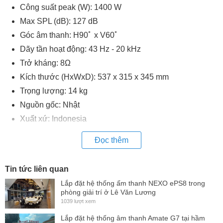
Công suất peak (W): 1400 W
Max SPL (dB): 127 dB
Góc âm thanh: H90ﾟ x V60ﾟ
Dãy tần hoạt động: 43 Hz - 20 kHz
Trở kháng: 8Ω
Kích thước (HxWxD): 537 x 315 x 345 mm
Trọng lượng: 14 kg
Nguồn gốc: Nhật
Xuất xứ: Indonesia
Đọc thêm
Tin tức liên quan
Lắp đặt hệ thống ấm thanh NEXO ePS8 trong
phòng giải trí ở Lê Văn Lương
1039 lượt xem
Lắp đặt hệ thống âm thanh Amate G7 tại hầm