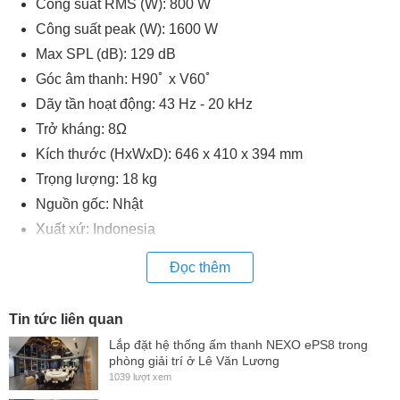
Công suất RMS (W): 800 W
Công suất peak (W): 1600 W
Max SPL (dB): 129 dB
Góc âm thanh: H90ﾟ x V60ﾟ
Dãy tần hoạt động: 43 Hz - 20 kHz
Trở kháng: 8Ω
Kích thước (HxWxD): 646 x 410 x 394 mm
Trọng lượng: 18 kg
Nguồn gốc: Nhật
Xuất xứ: Indonesia
Đọc thêm
Tin tức liên quan
Lắp đặt hệ thống ấm thanh NEXO ePS8 trong
phòng giải trí ở Lê Văn Lương
1039 lượt xem