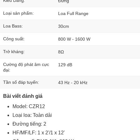
Kiểu Dáng:
Đứng
Loại sản phẩm:
Loa Full Range
Loa Bass:
30cm
Công suất:
800 W - 1600 W
Trở kháng:
8Ω
Cường độ phát âm cực
129 dB
đại:
Tần số đáp tuyến:
43 Hz - 20 kHz
Bài viết đánh giá
Model: CZR12
Loại loa: Toàn dải
Đường tiếng: 2
HF/MF/LF: 1 x 2'/1 x 12'