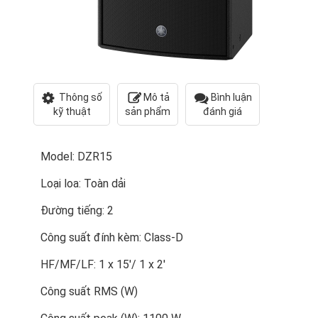
Thông số
Mô tả
Bình luận
kỹ thuật
sản phẩm
đánh giá
Model: DZR15
Loại loa: Toàn dải
Đường tiếng: 2
Công suất đính kèm: Class-D
HF/MF/LF: 1 x 15'/ 1 x 2'
Công suất RMS (W)