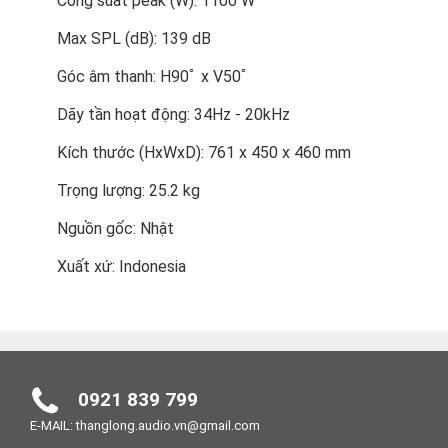
Công suất peak (W): 1100 W
Max SPL (dB): 139 dB
Góc âm thanh: H90ﾟ x V50ﾟ
Dãy tần hoạt động: 34Hz - 20kHz
Kích thước (HxWxD): 761 x 450 x 460 mm
Trọng lượng: 25.2 kg
Nguồn gốc: Nhật
Xuất xứ: Indonesia
0921 839 799
E-MAIL: thanglong.audio.vn@gmail.com