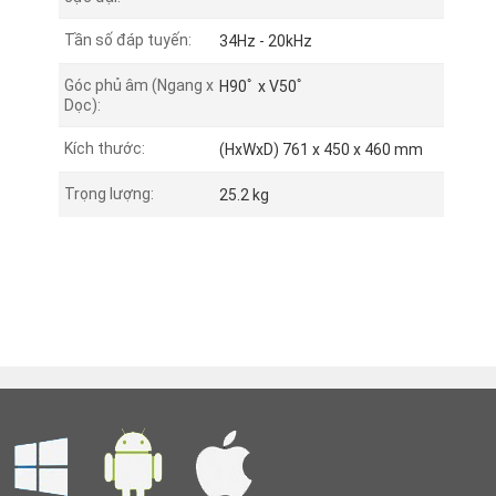
Tần số đáp tuyến:
34Hz - 20kHz
Góc phủ âm (Ngang x
H90ﾟ x V50ﾟ
Dọc):
Kích thước:
(HxWxD) 761 x 450 x 460 mm
Trọng lượng:
25.2 kg