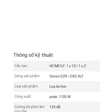
Thông số kỹ thuật
Cấu tạo:
HF/MF/LF: 1 x 15'/ 1 x 2'
Dòng sản phẩm:
Series DZR / DXS XLF
Loại sản phẩm:
Loa Active
Công suất:
peak: 1100 W
Cường độ phát âm
139 dB
cực đại: