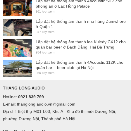
Lắp đặt hệ thống âm thanh 4Acoustic Si12 cho
phòng ăn ở Lạc Hồng Palace
961 lượt xem
Lắp đặt hệ thống âm thanh nhà hàng Zumwhere
ở Quận 1
947 lượt xem
Lắp đặt hệ thống âm thanh loa Kuledy CX12 cho
quán bar beer ở Bạch Đằng, Hai Bà Trưng
954 lượt xem
Lắp đặt hệ thống âm thanh 4Acoustic 112K cho
quán bar – beer club tại Hà Nội
950 lượt xem
THĂNG LONG AUDIO
Hotline:
0921 839 799
E-mail: thanglong.audio.vn@gmail.com
Địa chỉ: Biệt thự M01-L03, Khu A - Khu đô thị mới Dương Nội,
phường Dương Nội, Thành phố Hà Nội