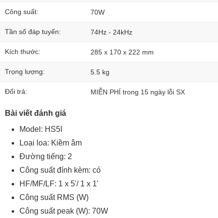
Công suất:
70W
Tần số đáp tuyến:
74Hz - 24kHz
Kích thước:
285 x 170 x 222 mm
Trọng lượng:
5.5 kg
Đổi trả:
MIỄN PHÍ trong 15 ngày lỗi SX
Bài viết đánh giá
Model: HS5I
Loại loa: Kiềm âm
Đường tiếng: 2
Công suất đính kèm: có
HF/MF/LF: 1 x 5'/ 1 x 1'
Công suất RMS (W)
Công suất peak (W): 70W