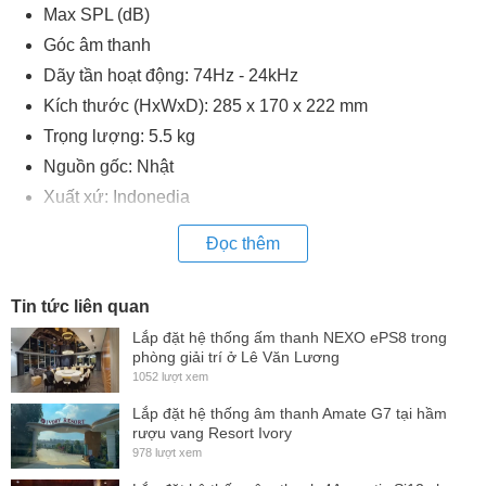
Max SPL (dB)
Góc âm thanh
Dãy tần hoạt động: 74Hz - 24kHz
Kích thước (HxWxD): 285 x 170 x 222 mm
Trọng lượng: 5.5 kg
Nguồn gốc: Nhật
Xuất xứ: Indonedia
Đọc thêm
Tin tức liên quan
Lắp đặt hệ thống ấm thanh NEXO ePS8 trong
phòng giải trí ở Lê Văn Lương
1052 lượt xem
Lắp đặt hệ thống âm thanh Amate G7 tại hầm
rượu vang Resort Ivory
978 lượt xem