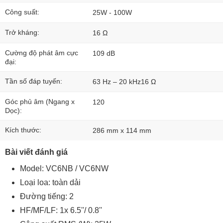
Công suất:
25W - 100W
Trở kháng:
16 Ω
Cường độ phát âm cực
109 dB
đại:
Tần số đáp tuyến:
63 Hz – 20 kHz16 Ω
Góc phủ âm (Ngang x
120
Dọc):
Kích thước:
286 mm x 114 mm
Bài viết đánh giá
Model: VC6NB / VC6NW
Loại loa: toàn dải
Đường tiếng: 2
HF/MF/LF: 1x 6.5''/ 0.8''