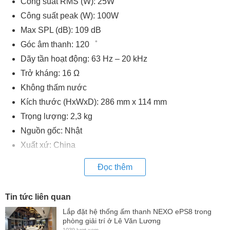
Công suất RMS (W): 25W
Công suất peak (W): 100W
Max SPL (dB): 109 dB
Góc âm thanh: 120゜
Dãy tần hoạt động: 63 Hz – 20 kHz
Trở kháng: 16 Ω
Không thấm nước
Kích thước (HxWxD): 286 mm x 114 mm
Trọng lượng: 2,3 kg
Nguồn gốc: Nhật
Xuất xứ: China
Đọc thêm
Tin tức liên quan
Lắp đặt hệ thống ấm thanh NEXO ePS8 trong
phòng giải trí ở Lê Văn Lương