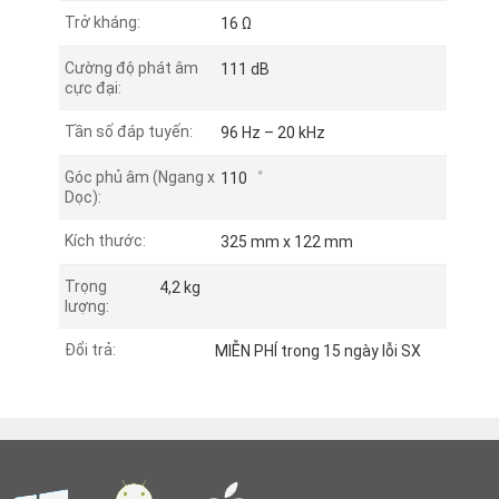
Trở kháng:
16 Ω
Cường độ phát âm
111 dB
cực đại:
Tần số đáp tuyến:
96 Hz – 20 kHz
Góc phủ âm (Ngang x
110゜
Dọc):
Kích thước:
325 mm x 122 mm
Trọng
4,2 kg
lượng:
Đổi trả:
MIỄN PHÍ trong 15 ngày lỗi SX