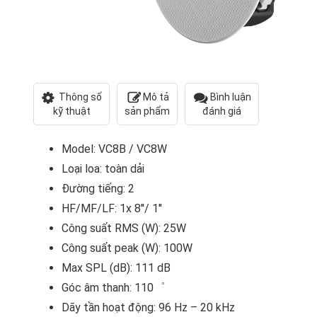
Thông số
Mô tả
Bình luận
kỹ thuật
sản phẩm
đánh giá
Model: VC8B / VC8W
Loại loa: toàn dải
Đường tiếng: 2
HF/MF/LF: 1x 8''/ 1''
Công suất RMS (W): 25W
Công suất peak (W): 100W
Max SPL (dB): 111 dB
Góc âm thanh: 110゜
Dãy tần hoạt động: 96 Hz – 20 kHz