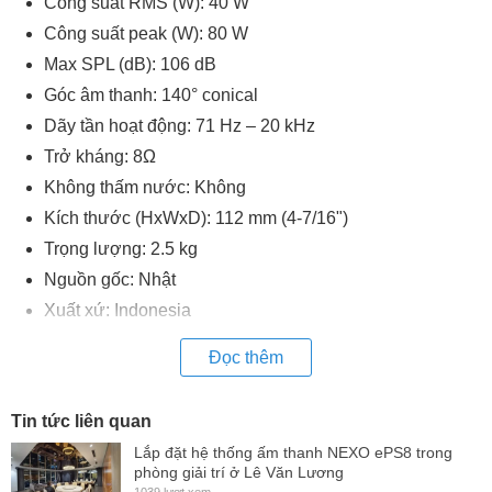
Công suất RMS (W): 40 W
Công suất peak (W): 80 W
Max SPL (dB): 106 dB
Góc âm thanh: 140° conical
Dãy tần hoạt động: 71 Hz – 20 kHz
Trở kháng: 8Ω
Không thấm nước: Không
Kích thước (HxWxD): 112 mm (4-7/16")
Trọng lượng: 2.5 kg
Nguồn gốc: Nhật
Xuất xứ: Indonesia
Đọc thêm
Tin tức liên quan
Lắp đặt hệ thống ấm thanh NEXO ePS8 trong
phòng giải trí ở Lê Văn Lương