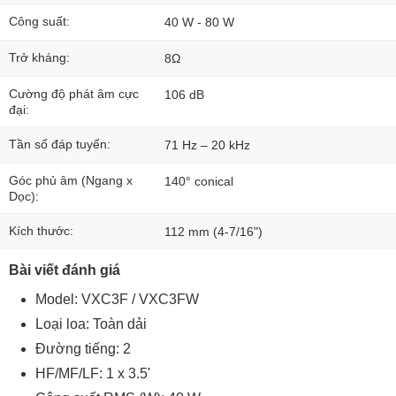
Công suất:
40 W - 80 W
Trở kháng:
8Ω
Cường độ phát âm cực
106 dB
đại:
Tần số đáp tuyến:
71 Hz – 20 kHz
Góc phủ âm (Ngang x
140° conical
Dọc):
Kích thước:
112 mm (4-7/16")
Bài viết đánh giá
Model: VXC3F / VXC3FW
Loại loa: Toàn dải
Đường tiếng: 2
HF/MF/LF: 1 x 3.5'