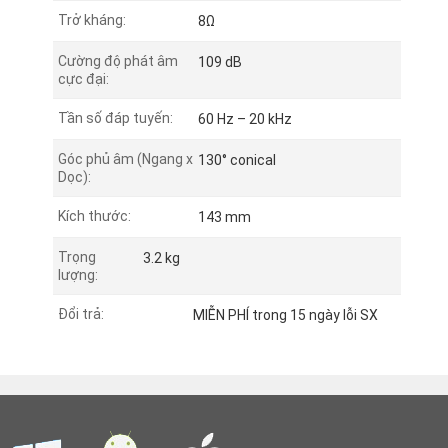
Trở kháng:
8Ω
Cường độ phát âm
109 dB
cực đại:
Tần số đáp tuyến:
60 Hz – 20 kHz
Góc phủ âm (Ngang x
130° conical
Dọc):
Kích thước:
143 mm
Trọng
3.2 kg
lượng:
Đổi trả:
MIỄN PHÍ trong 15 ngày lỗi SX