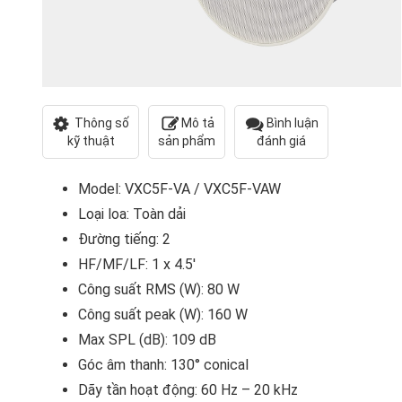
Thông số
Mô tả
Bình luận
kỹ thuật
sản phẩm
đánh giá
Model: VXC5F-VA / VXC5F-VAW
Loại loa: Toàn dải
Đường tiếng: 2
HF/MF/LF: 1 x 4.5'
Công suất RMS (W): 80 W
Công suất peak (W): 160 W
Max SPL (dB): 109 dB
Góc âm thanh: 130° conical
Dãy tần hoạt động: 60 Hz – 20 kHz