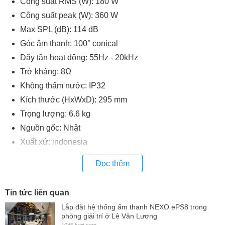
Công suất RMS (W): 180 W
Công suất peak (W): 360 W
Max SPL (dB): 114 dB
Góc âm thanh: 100° conical
Dãy tần hoạt động: 55Hz - 20kHz
Trở kháng: 8Ω
Không thấm nước: IP32
Kích thước (HxWxD): 295 mm
Trọng lượng: 6.6 kg
Nguồn gốc: Nhật
Xuất xứ: indonesia
Đọc thêm
Tin tức liên quan
Lắp đặt hệ thống ấm thanh NEXO ePS8 trong
phòng giải trí ở Lê Văn Lương