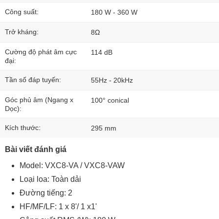
Công suất:
180 W - 360 W
Trở kháng:
8Ω
Cường độ phát âm cực
114 dB
đại:
Tần số đáp tuyến:
55Hz - 20kHz
Góc phủ âm (Ngang x
100° conical
Dọc):
Kích thước:
295 mm
Bài viết đánh giá
Model: VXC8-VA / VXC8-VAW
Loại loa: Toàn dải
Đường tiếng: 2
HF/MF/LF: 1 x 8'/ 1 x1'