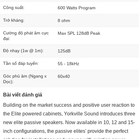
Công suất:
600 Watts Program
Trở kháng:
8 ohm
Cường độ phát âm cực
Max SPL 128dB Peak
đại:
Độ nhạy (1w @ 1m):
125dB
Tần số đáp tuyến:
55 - 18kHz
Góc phủ âm (Ngang x
60x40
Dọc):
Bài viết đánh giá
Building on the market success and positive user reaction to
the Elite powered cabinets, Yorkville Sound introduces three
new elite passive speakers. Now available in 10, 12 and 15-
inch configurations, the passive elites' provide the perfect