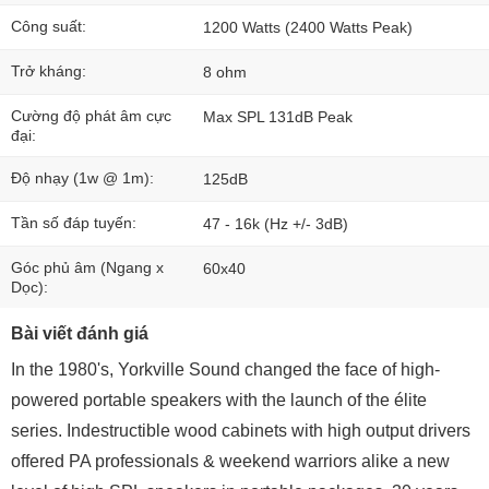
Công suất:
1200 Watts (2400 Watts Peak)
Trở kháng:
8 ohm
Cường độ phát âm cực
Max SPL 131dB Peak
đại:
Độ nhạy (1w @ 1m):
125dB
Tần số đáp tuyến:
47 - 16k (Hz +/- 3dB)
Góc phủ âm (Ngang x
60x40
Dọc):
Bài viết đánh giá
In the 1980's, Yorkville Sound changed the face of high-
powered portable speakers with the launch of the élite
series. Indestructible wood cabinets with high output drivers
offered PA professionals & weekend warriors alike a new