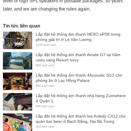
level of high SPL speakers in portable packages. 30 years
later, and we are changing the rules again.
Tin tức liên quan
Lắp đặt hệ thống ấm thanh NEXO ePS8 trong
phòng giải trí ở Lê Văn Lương
1039 lượt xem
Lắp đặt hệ thống âm thanh Amate G7 tại hầm
rượu vang Resort Ivory
965 lượt xem
Lắp đặt hệ thống âm thanh 4Acoustic Si12 cho
phòng ăn ở Lạc Hồng Palace
956 lượt xem
Lắp đặt hệ thống âm thanh nhà hàng Zumwhere
ở Quận 1
940 lượt xem
Lắp đặt hệ thống âm thanh loa Kuledy CX12 cho
quán bar beer ở Bạch Đằng, Hai Bà Trưng
940 lượt xem